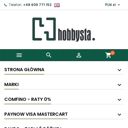

Telefon:
+48 609 771 152
PLN zł
0



shopping_cart
STRONA GŁÓWNA
MARKI
COMFINO - RATY 0%
PAYNOW VISA MASTERCART