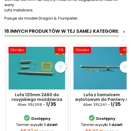
early
Lufa metalowa.
Pasuje do modeli Dragon & Trumpeter.
16 INNYCH PRODUKTÓW W TEJ SAMEJ KATEGORII:
>
<
Obniżka
-5%
Obniżka
-5%
Lufa 120mm 2A60 do
Lufa z hamulcem
rosyjskiego moździerza
wylotowym do Pantery A
2S23 Nona
1/35
1/35
Aber 35L308 -
Aber 35L241 -


Dostępny
Dostępny
Termin wysyłki
1 dzień
Termin wysyłki
1 dzień
Cena
Cena
Cena
Cena