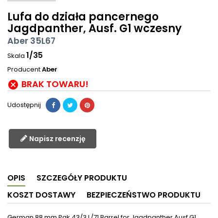
Lufa do działa pancernego
Jagdpanther, Ausf. G1 wczesny
Aber 35L67
1/35
Skala
Producent
Aber
BRAK TOWARU!

Udostępnij
Napisz recenzję
OPIS
SZCZEGÓŁY PRODUKTU
KOSZT DOSTAWY
BEZPIECZEŃSTWO PRODUKTU
German 88 mm Pak 43/3 L/71 Barrel for Jagdpanther Ausf.G1