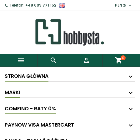

Telefon:
+48 609 771 152
PLN zł
0



shopping_cart
STRONA GŁÓWNA
MARKI
COMFINO - RATY 0%
PAYNOW VISA MASTERCART