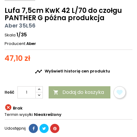
Lufa 7,5cm KwK 42 L/70 do czołgu
PANTHER G późna produkcja
Aber 35L56
1/35
Skala
Producent
Aber
47,10 zł

Wyświetl historię cen produktu
Dodaj do koszyka
Ilość


Brak
Termin wysyłki
Nieokreślony
Udostępnij