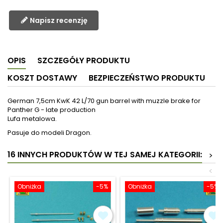
Napisz recenzję
OPIS
SZCZEGÓŁY PRODUKTU
KOSZT DOSTAWY
BEZPIECZEŃSTWO PRODUKTU
German 7,5cm KwK 42 L/70 gun barrel with muzzle brake for
Panther G - late production
Lufa metalowa.
Pasuje do modeli Dragon.
16 INNYCH PRODUKTÓW W TEJ SAMEJ KATEGORII:
>
<
Obniżka
-5%
Obniżka
-5%