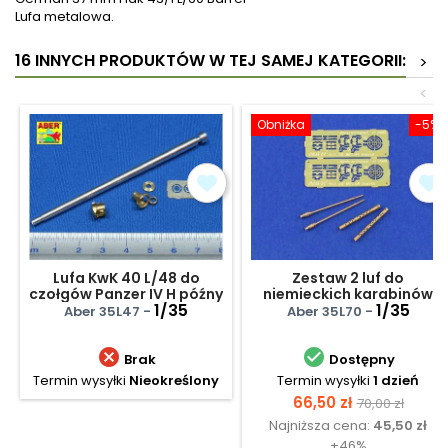
Lufa metalowa.
16 INNYCH PRODUKTÓW W TEJ SAMEJ KATEGORII:
>
<
Obniżka
-5%
Lufa KwK 40 L/48 do
Zestaw 2 luf do
czołgów Panzer IV H późny
niemieckich karabinów
- J - wczesny
1/35
maszynowych MG34
1/35
Aber 35L47 -
Aber 35L70 -


Brak
Dostępny
Termin wysyłki
Nieokreślony
Termin wysyłki
1 dzień
Cena
Cena
66,50 zł
70,00 zł
Najniższa cena:
45,50 zł
podstawow
+46%