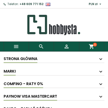

Telefon:
+48 609 771 152
PLN zł
0



shopping_cart
STRONA GŁÓWNA
MARKI
COMFINO - RATY 0%
PAYNOW VISA MASTERCART