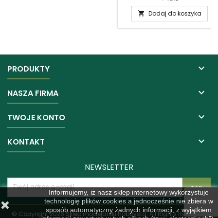
Dodaj do koszyka


PRODUKTY

NASZA FIRMA

TWOJE KONTO

KONTAKT
NEWSLETTER
Informujemy, iż nasz sklep internetowy wykorzystuje
technologię plików cookies a jednocześnie nie zbiera w
sposób automatyczny żadnych informacji, z wyjątkiem
© Copyright 2026 Sklep modelarski Hobbysta. All Rights Reserved.