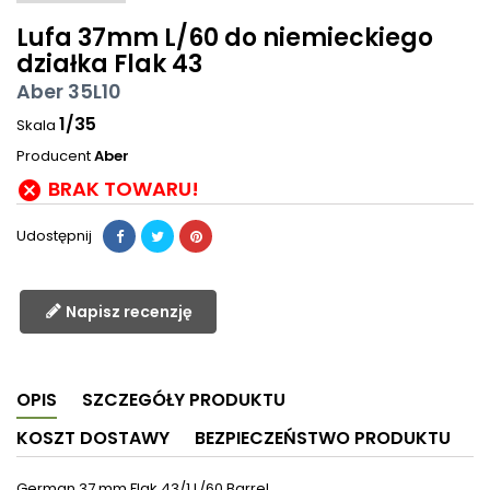
Lufa 37mm L/60 do niemieckiego
działka Flak 43
Aber 35L10
1/35
Skala
Producent
Aber
BRAK TOWARU!

Udostępnij
Napisz recenzję
OPIS
SZCZEGÓŁY PRODUKTU
KOSZT DOSTAWY
BEZPIECZEŃSTWO PRODUKTU
German 37 mm Flak 43/1 L/60 Barrel