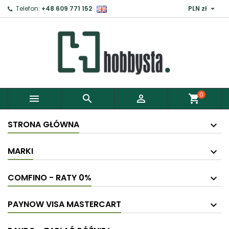

Telefon:
+48 609 771 152
PLN zł
0



shopping_cart
STRONA GŁÓWNA
MARKI
COMFINO - RATY 0%
PAYNOW VISA MASTERCART