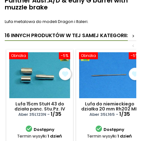
Panther Ausf.A/D & early G barrel with
muzzle brake
Lufa metalowa do modeli Dragon i Italeri.
16 INNYCH PRODUKTÓW W TEJ SAMEJ KATEGORII:
>
<
Obniżka
-5%
Obniżka
-5%
Lufa 15cm StuH 43 do
Lufa do niemieckiego
działa panc. Stu.Pz. IV
działka 20 mm Rh202 MK
BRUMBAR późny
1/35
20 DM6
1/35
Aber 35L123N -
Aber 35L165 -


Dostępny
Dostępny
Termin wysyłki
1 dzień
Termin wysyłki
1 dzień