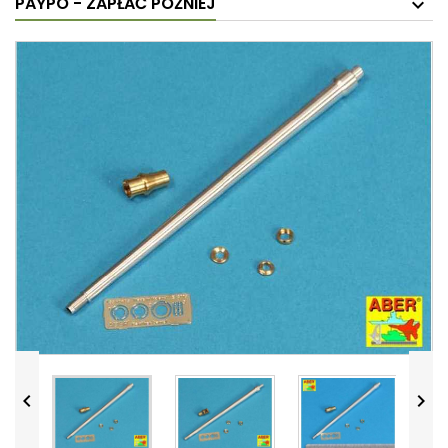
PAYPO - ZAPŁAĆ PÓŹNIEJ

