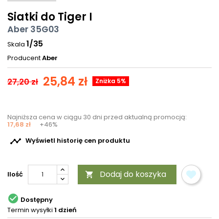
Siatki do Tiger I
Aber 35G03
1/35
Skala
Producent
Aber
25,84 zł
27,20 zł
Zniżka 5%
Najniższa cena w ciągu 30 dni przed aktualną promocją:
17,68 zł
+46%

Wyświetl historię cen produktu
Dodaj do koszyka
Ilość


Dostępny
Termin wysyłki
1 dzień