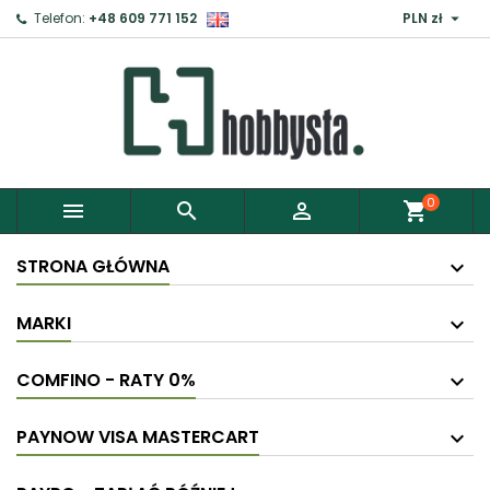

Telefon:
+48 609 771 152
PLN zł
0



shopping_cart
STRONA GŁÓWNA
MARKI
COMFINO - RATY 0%
PAYNOW VISA MASTERCART