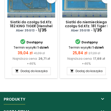
Siatki do czołgu Sd.Kfz.
Siatki do niemieckiego
182 KING TIGER (Henshel
czołgu Sd.Kfz. 181 Tiger I
Turret)
1/35
1/35
Aber 35G13 -
Aber 35G18 -


Dostępny
Dostępny
Termin wysyłki
1 dzień
Termin wysyłki
1 dzień
Cena
Cena
Cena
Cena
39,04 zł
25,84 zł
41,09 zł
27,20 zł
Najniższa cena:
26,71 zł
Najniższa cena:
17,68 zł
podstawowa
podstawow
+46%
+46%
Dodaj do koszyka
Dodaj do koszyka



PRODUKTY