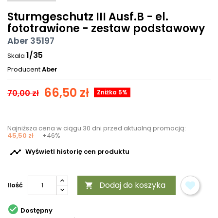
Sturmgeschutz III Ausf.B - el.
fototrawione - zestaw podstawowy
Aber 35197
1/35
Skala
Producent
Aber
66,50 zł
70,00 zł
Zniżka 5%
Najniższa cena w ciągu 30 dni przed aktualną promocją:
45,50 zł
+46%

Wyświetl historię cen produktu
Dodaj do koszyka
Ilość


Dostępny