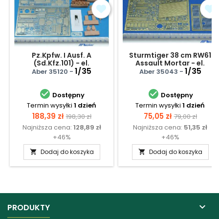
Pz.Kpfw. I Ausf. A
Sturmtiger 38 cm RW61
(Sd.Kfz.101) - el.
Assault Mortar - el.
fototrawione - wnętrze
1/35
fototrawione część 1
1/35
Aber 35120 -
Aber 35043 -


Dostępny
Dostępny
Termin wysyłki
1 dzień
Termin wysyłki
1 dzień
Cena
Cena
Cena
Cena
188,39 zł
75,05 zł
198,30 zł
79,00 zł
Najniższa cena:
128,89 zł
Najniższa cena:
51,35 zł
podstawowa
podstawow
+46%
+46%
Dodaj do koszyka
Dodaj do koszyka



PRODUKTY