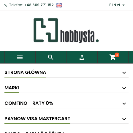

Telefon:
+48 609 771 152
PLN zł
0



shopping_cart
STRONA GŁÓWNA
MARKI
COMFINO - RATY 0%
PAYNOW VISA MASTERCART