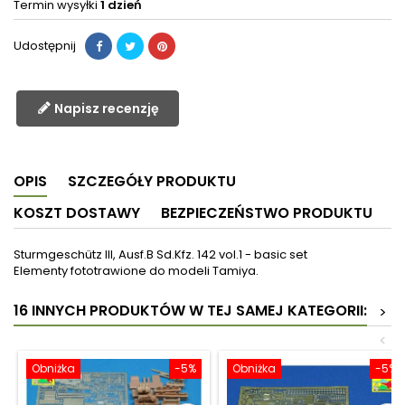
Termin wysyłki
1 dzień
Udostępnij
Napisz recenzję
OPIS
SZCZEGÓŁY PRODUKTU
KOSZT DOSTAWY
BEZPIECZEŃSTWO PRODUKTU
Sturmgeschütz III, Ausf.B Sd.Kfz. 142 vol.1 - basic set
Elementy fototrawione do modeli Tamiya.
16 INNYCH PRODUKTÓW W TEJ SAMEJ KATEGORII:
>
<
Obniżka
-5%
Obniżka
-5%