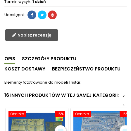
Termin wysyłki
1 dzień
Udostępnij
Napisz recenzję
OPIS
SZCZEGÓŁY PRODUKTU
KOSZT DOSTAWY
BEZPIECZEŃSTWO PRODUKTU
Elementy fototrawione do modeli Tristar.
16 INNYCH PRODUKTÓW W TEJ SAMEJ KATEGORII:
>
<
Obniżka
-5%
Obniżka
-5%