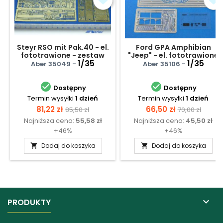
Steyr RSO mit Pak.40 - el.
Ford GPA Amphibian
fototrawione - zestaw
"Jeep" - el. fototrawione
podstawowy
1/35
1/35
Aber 35049 -
Aber 35106 -


Dostępny
Dostępny
Termin wysyłki
1 dzień
Termin wysyłki
1 dzień
Cena
Cena
Cena
Cena
81,22 zł
66,50 zł
85,50 zł
70,00 zł
Najniższa cena:
55,58 zł
Najniższa cena:
45,50 zł
podstawowa
podstawow
+46%
+46%
Dodaj do koszyka
Dodaj do koszyka



PRODUKTY