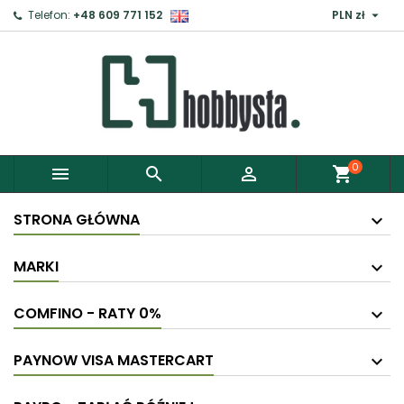

Telefon:
+48 609 771 152
PLN zł
0



shopping_cart
STRONA GŁÓWNA
MARKI
COMFINO - RATY 0%
PAYNOW VISA MASTERCART