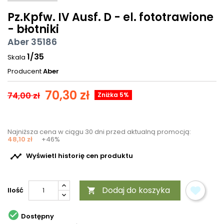
Pz.Kpfw. IV Ausf. D - el. fototrawione
- błotniki
Aber 35186
1/35
Skala
Producent
Aber
70,30 zł
74,00 zł
Zniżka 5%
Najniższa cena w ciągu 30 dni przed aktualną promocją:
48,10 zł
+46%

Wyświetl historię cen produktu
Dodaj do koszyka
Ilość


Dostępny