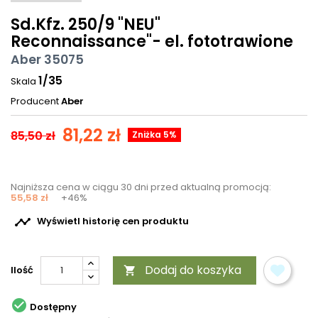
Sd.Kfz. 250/9 "NEU"
Reconnaissance"- el. fototrawione
Aber 35075
1/35
Skala
Producent
Aber
81,22 zł
85,50 zł
Zniżka 5%
Najniższa cena w ciągu 30 dni przed aktualną promocją:
55,58 zł
+46%

Wyświetl historię cen produktu
Dodaj do koszyka
Ilość


Dostępny