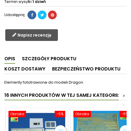
Termin wysyłki
1 dzień
Udostępnij
Napisz recenzję
OPIS
SZCZEGÓŁY PRODUKTU
KOSZT DOSTAWY
BEZPIECZEŃSTWO PRODUKTU
Elementy fototrawione do modeli Dragon.
16 INNYCH PRODUKTÓW W TEJ SAMEJ KATEGORII:
>
<
Obniżka
-5%
Obniżka
-5%