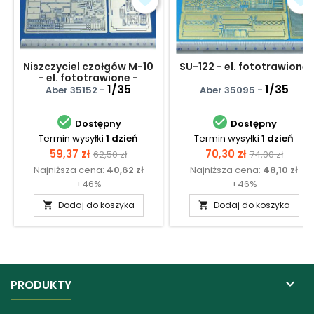
Niszczyciel czołgów M-10
SU-122 - el. fototrawione
- el. fototrawione -
wnętrze
1/35
1/35
Aber 35152 -
Aber 35095 -


Dostępny
Dostępny
Termin wysyłki
1 dzień
Termin wysyłki
1 dzień
Cena
Cena
Cena
Cena
59,37 zł
70,30 zł
62,50 zł
74,00 zł
Najniższa cena:
40,62 zł
Najniższa cena:
48,10 zł
podstawowa
podstawow
+46%
+46%
Dodaj do koszyka
Dodaj do koszyka



PRODUKTY