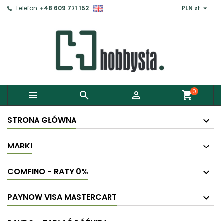

Telefon:
+48 609 771 152
PLN zł
0



shopping_cart
STRONA GŁÓWNA
MARKI
COMFINO - RATY 0%
PAYNOW VISA MASTERCART