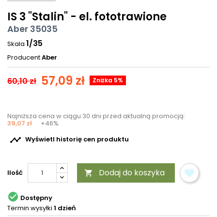
IS 3 "Stalin" - el. fototrawione
Aber 35035
1/35
Skala
Producent
Aber
57,09 zł
60,10 zł
Zniżka 5%
Najniższa cena w ciągu 30 dni przed aktualną promocją:
39,07 zł
+46%

Wyświetl historię cen produktu
Dodaj do koszyka
Ilość


Dostępny
Termin wysyłki
1 dzień