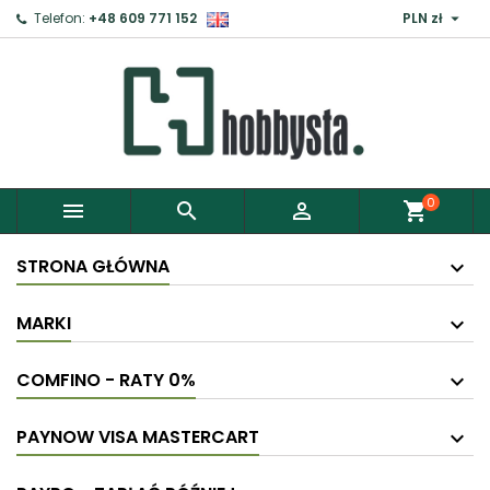

Telefon:
+48 609 771 152
PLN zł
0



shopping_cart
STRONA GŁÓWNA
MARKI
COMFINO - RATY 0%
PAYNOW VISA MASTERCART