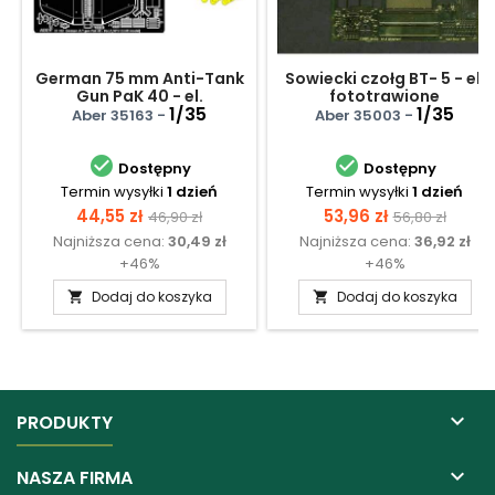
German 75 mm Anti-Tank
Sowiecki czołg BT- 5 - el.
Gun PaK 40 - el.
fototrawione
fototrawione zestaw 2
1/35
1/35
Aber 35163 -
Aber 35003 -


Dostępny
Dostępny
Termin wysyłki
1 dzień
Termin wysyłki
1 dzień
Cena
Cena
Cena
Cena
44,55 zł
53,96 zł
46,90 zł
56,80 zł
Najniższa cena:
30,49 zł
Najniższa cena:
36,92 zł
podstawowa
podstawow
+46%
+46%
Dodaj do koszyka
Dodaj do koszyka



PRODUKTY

NASZA FIRMA