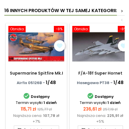
16 INNYCH PRODUKTÓW W TEJ SAMEJ KATEGORII:
>
<
Obniżka
-8%
Obniżka
-8%
Supermarine Spitfire Mk.I
F/A-18f Super Hornet
1/48
1/48
Airfix 05126B -
Hasegawa PT38 -


Dostępny
Dostępny
Termin wysyłki
1 dzień
Termin wysyłki
1 dzień
Cena
Cena
Cena
Cena
115,71 zł
236,61 zł
125,77 zł
257,19 zł
Najniższa cena:
107,78 zł
Najniższa cena:
225,91 zł
podstawowa
podstawow
+7%
+5%