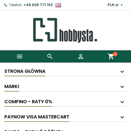

Telefon:
+48 609 771 152
PLN zł
0



shopping_cart
STRONA GŁÓWNA
MARKI
COMFINO - RATY 0%
PAYNOW VISA MASTERCART