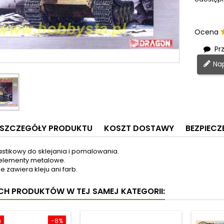
Ocena
Prz
Nap
SZCZEGÓŁY PRODUKTU
KOSZT DOSTAWY
BEZPIEC
astikowy do sklejania i pomalowania.
elementy metalowe.
e zawiera kleju ani farb.
YCH PRODUKTÓW W TEJ SAMEJ KATEGORII:
a
-8%