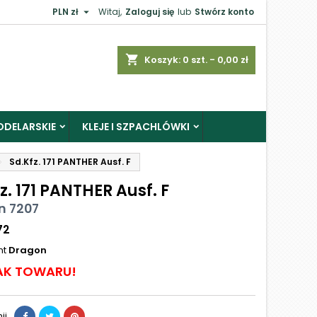

PLN zł
Witaj,
Zaloguj się
lub
Stwórz konto
shopping_cart
Koszyk:
0
szt. - 0,00 zł
ODELARSKIE
KLEJE I SZPACHLÓWKI
Sd.Kfz. 171 PANTHER Ausf. F
z. 171 PANTHER Ausf. F
n 7207
72
nt
Dragon
AK TOWARU!
ij