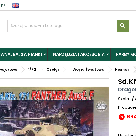
.pl

WNA, BALSY, PIANKI
NARZĘDZIA I AKCESORIA
FARBY M
wojskowe
1/72
Czołgi
II Wojna Światowa
Niemcy
Sd.Kf
Drago
1/
Skala
Produce
BR

Udostępn