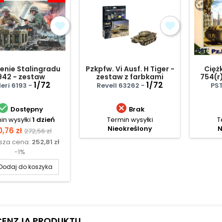
enie Stalingradu
Pzkpfw. Vi Ausf. H Tiger -
Cięż
942 - zestaw
zestaw z farbkami
754(r)
1/72
1/72
n
leri 6193 -
Revell 63262 -
PST


Dostępny
Brak
in wysyłki
1 dzień
Termin wysyłki
T
Nieokreślony
N
na
Cena
,76 zł
272,56 zł
ższa cena:
252,81 zł
podstawowa
-1%
Dodaj do koszyka
CENZJA PRODUKTU