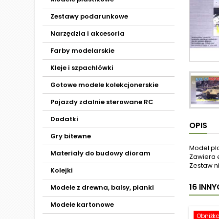
Zestawy podarunkowe
Narzędzia i akcesoria
Farby modelarskie
Kleje i szpachlówki
Gotowe modele kolekcjonerskie
Pojazdy zdalnie sterowane RC
Dodatki
OPIS
Gry bitewne
Model pl
Materiały do budowy dioram
Zawiera 
Zestaw ni
Kolejki
16 INN
Modele z drewna, balsy, pianki
Modele kartonowe
Obniżk