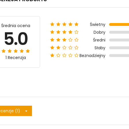
Świetny
Średnia ocena
5.0
Dobry
Średni
Słaby
Beznadziejny
1 Recenzja
cenzje (1)