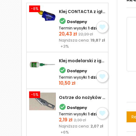
-8%
Klej CONTACTA z igłą do plastiku 25,0 g

Dostępny
Termin wysyłki
1 dzień
Cena
Cena
20,43 zł
22,20 zł
podstawowa
Najniższa cena:
19,87 zł
+3%
Klej modelarski z igłą 30 ml

Dostępny
Termin wysyłki
1 dzień
Cena
10,50 zł
-5%
Ostrze do nożyków Excel

Dostępny
Termin wysyłki
1 dzień
Re
Cena
Cena
2,19 zł
2,30 zł
podstawowa
Najniższa cena:
2,07 zł
+6%