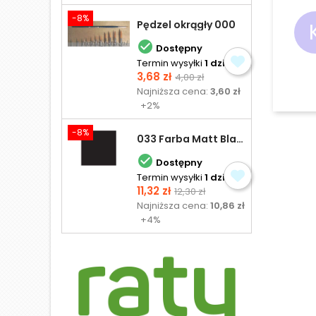
-8%
Pędzel okrągły 000

Dostępny
Termin wysyłki
1 dzień
Cena
Cena
3,68 zł
4,00 zł
podstawowa
Najniższa cena:
3,60 zł
+2%
-8%
033 Farba Matt Black - olejna

Dostępny
Termin wysyłki
1 dzień
Cena
Cena
11,32 zł
12,30 zł
podstawowa
Najniższa cena:
10,86 zł
+4%