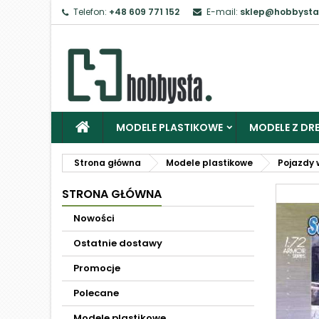
Telefon:
+48 609 771 152
E-mail:
sklep@hobbysta
MODELE PLASTIKOWE
MODELE Z DRE
Strona główna
Modele plastikowe
Pojazdy 
STRONA GŁÓWNA
Nowości
Ostatnie dostawy
Promocje
Polecane
Modele plastikowe