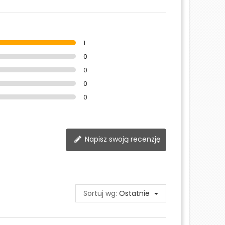
1
0
0
0
0
Napisz swoją recenzję
Sortuj wg:
Ostatnie