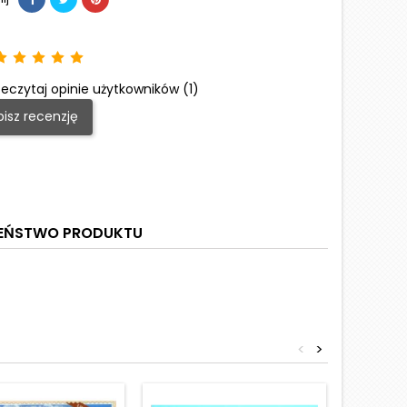
eczytaj opinie użytkowników (1)
isz recenzję
ZEŃSTWO PRODUKTU
<
>