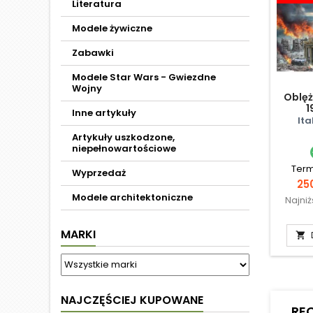
Literatura
Modele żywiczne
Zabawki
Modele Star Wars - Gwiezdne
Wojny
Oblęż
1
Inne artykuły
Ita
Artykuły uszkodzone,
niepełnowartościowe
Term
Wyprzedaż
Ce
250
Modele architektoniczne
Najni
MARKI

NAJCZĘŚCIEJ KUPOWANE
RE