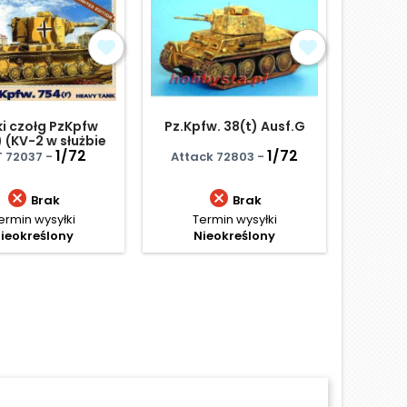
ki czołg PzKpfw
Pz.Kpfw. 38(t) Ausf.G
Panzer
 (KV-2 w służbie
II arti
iemieckiej)
1/72
1/72
P
 72037 -
Attack 72803 -
Ace


Brak
Brak
ermin wysyłki
Termin wysyłki
Te
ieokreślony
Nieokreślony
N