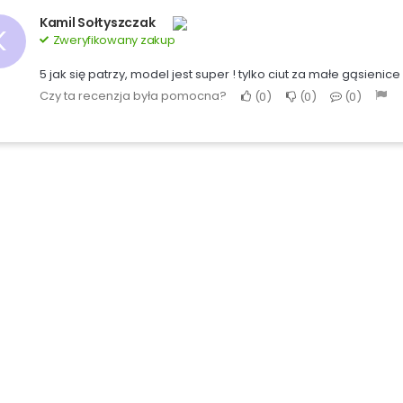
Kamil Sołtyszczak
K
Zweryfikowany zakup
5 jak się patrzy, model jest super ! tylko ciut za małe gąsienice
Czy ta recenzja była pomocna?
0
0
0