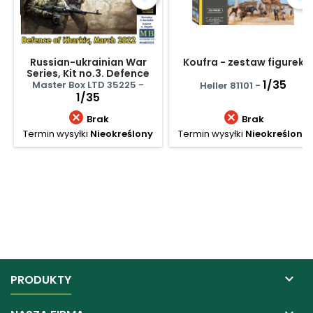
Russian-ukrainian War
Koufra - zestaw figurek
Series, Kit no.3. Defence
Of Kharkiv, March 2022
1/35
Master Box LTD 35225 -
Heller 81101 -
1/35


Brak
Brak
Termin wysyłki
Nieokreślony
Termin wysyłki
Nieokreślony

PRODUKTY