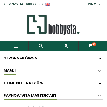

Telefon:
+48 609 771 152
PLN zł
0



shopping_cart
STRONA GŁÓWNA
MARKI
COMFINO - RATY 0%
PAYNOW VISA MASTERCART