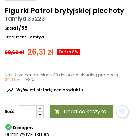
Figurki Patrol brytyjskiej piechoty
Tamiya 35223
1/35
Skala
Producent
Tamiya
26,31 zł
28,60 zł
Zniżka 8%
Najniższa cena w ciągu 30 dni przed aktualną promocją:
24,31 zł
+8%

Wyświetl historię cen produktu
Dodaj do koszyka
Ilość


Dostępny
Termin wysyłki
1 dzień