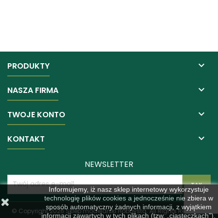

PRODUKTY

NASZA FIRMA

TWOJE KONTO

KONTAKT
NEWSLETTER
Informujemy, iż nasz sklep internetowy wykorzystuje
technologię plików cookies a jednocześnie nie zbiera w
sposób automatyczny żadnych informacji, z wyjątkiem
© Copyright 2026 Sklep modelarski Hobbysta. All Rights Reserved.
informacji zawartych w tych plikach (tzw. „ciasteczkach”).