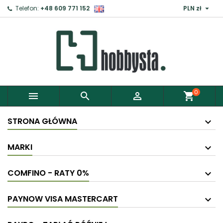

Telefon:
+48 609 771 152
PLN zł
0



shopping_cart
STRONA GŁÓWNA
MARKI
COMFINO - RATY 0%
PAYNOW VISA MASTERCART