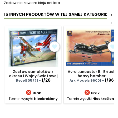
Zestaw nie zawiera kleju ani farb.
16 INNYCH PRODUKTÓW W TEJ SAMEJ KATEGORII:
>
<
Zestaw samolotów z
Avro Lancaster B.I British
okresu I Wojny Światowej
heavy bomber
1/28
1/96
Revell 05771 -
Ark Models 96001 -


Brak
Brak
Termin wysyłki
Nieokreślony
Termin wysyłki
Nieokreślony