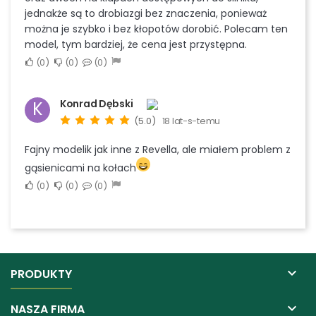
jednakże są to drobiazgi bez znaczenia, ponieważ
można je szybko i bez kłopotów dorobić. Polecam ten
model, tym bardziej, że cena jest przystępna.
0
0
0
Konrad Dębski
K
(5.0)
18 lat-s-temu
Fajny modelik jak inne z Revella, ale miałem problem z
gąsienicami na kołach
0
0
0

PRODUKTY

NASZA FIRMA