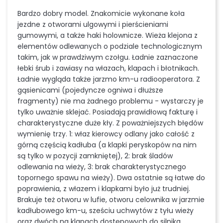
Bardzo dobry model. Znakomicie wykonane koła
jezdne z otworami ulgowymi i pierścieniami
gumowymi, a także haki holownicze. Wieża klejona z
elementów odlewanych o podziale technologicznym
takim, jak w prawdziwym czołgu. Ładnie zaznaczone
łebki śrub i zawiasy na włazach, klapach i błotnikach.
Ładnie wygląda także jarzmo km-u radiooperatora. Z
gąsienicami (pojedyncze ogniwa i dłuższe
fragmenty) nie ma żadnego problemu - wystarczy je
tylko uważnie sklejać. Posiadają prawidłową fakturę i
charakterystyczne duże kły. Z poważniejszych błędów
wymienię trzy. 1: właz kierowcy odlany jako całość z
górną częścią kadłuba (a klapki peryskopów na nim
są tylko w pozycji zamkniętej), 2: brak śladów
odlewania na wieży, 3: brak charakterystycznego
topornego spawu na wieży). Dwa ostatnie są łatwe do
poprawienia, z włazem i klapkami było już trudniej.
Brakuje też otworu w lufie, otworu celownika w jarzmie
kadłubowego km-u, sześciu uchwytów z tyłu wieży
oraz dwóch na klapach dostępowych do silnika,