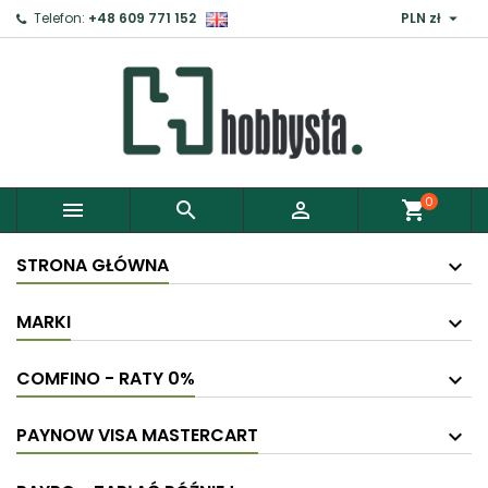

Telefon:
+48 609 771 152
PLN zł
0



shopping_cart
STRONA GŁÓWNA
MARKI
COMFINO - RATY 0%
PAYNOW VISA MASTERCART