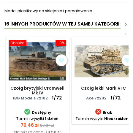
Model plastikowy do sklejania i pomalowania.
16 INNYCH PRODUKTÓW W TEJ SAMEJ KATEGORII:
>
<
Obniżka
-8%
Czołg brytyjski Cromwell
Czołg lekki Mark.VI C
Mk.IV
1/72
1/72
IBG Models 72102 -
Ace 72292 -


Dostępny
Brak
Termin wysyłki
1 dzień
Termin wysyłki
Nieokreślony
Cena
Cena
79,46 zł
86,37 zł
Najniższa cena:
70,56 zł
podstawowa