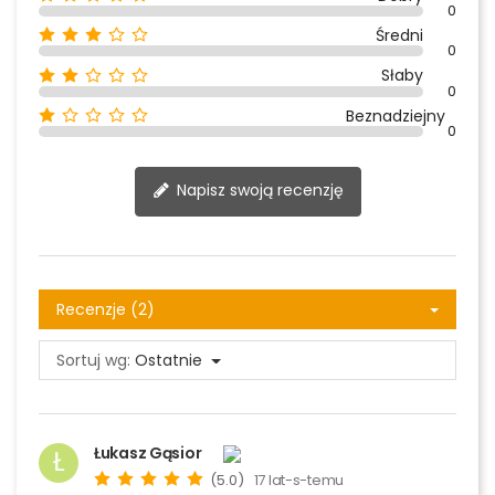
0
Średni
0
Słaby
0
Beznadziejny
0
Napisz swoją recenzję
Recenzje (2)
Sortuj wg:
Ostatnie
Łukasz Gąsior
Ł
(5.0)
17 lat-s-temu