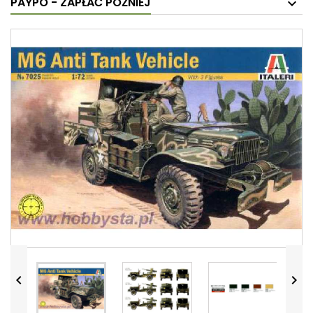
PAYPO - ZAPŁAĆ PÓŹNIEJ

