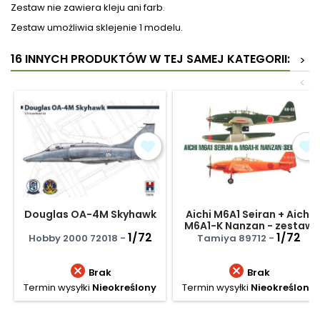
Zestaw nie zawiera kleju ani farb.
Zestaw umożliwia sklejenie 1 modelu.
16 INNYCH PRODUKTÓW W TEJ SAMEJ KATEGORII:
>
<
Douglas OA-4M Skyhawk
Aichi M6A1 Seiran + Aichi
M6A1-K Nanzan - zestaw
1/72
1/72
Hobby 2000 72018 -
Tamiya 89712 -


Brak
Brak
Termin wysyłki
Nieokreślony
Termin wysyłki
Nieokreślony