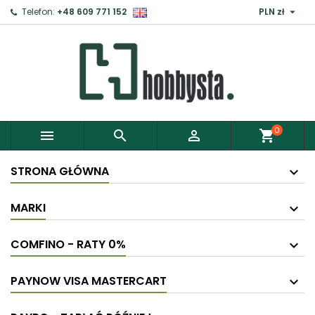

Telefon:
+48 609 771 152
PLN zł
0



shopping_cart
STRONA GŁÓWNA
MARKI
COMFINO - RATY 0%
PAYNOW VISA MASTERCART