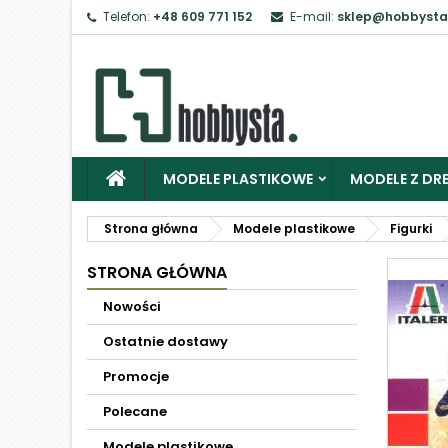
Telefon:
+48 609 771 152
E-mail:
sklep@hobbysta
MODELE PLASTIKOWE
MODELE Z DRE
Strona główna
Modele plastikowe
Figurki
STRONA GŁÓWNA
Nowości
Ostatnie dostawy
Promocje
Polecane
Modele plastikowe