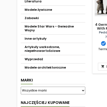
Literatura
Modele żywiczne
Zabawki
4 Germ
Modele Star Wars - Gwiezdne
With 
Wojny
Pedd
7
Inne artykuły

Artykuły uszkodzone,
Termi
niepełnowartościowe
Wyprzedaż

Modele architektoniczne
MARKI
NAJCZĘŚCIEJ KUPOWANE