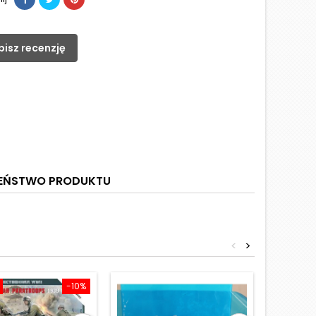
pisz recenzję
ZEŃSTWO PRODUKTU
<
>
-10%