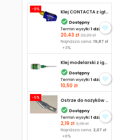
-8%
Klej CONTACTA z igłą do plastiku 25,0 g

Dostępny
Termin wysyłki
1 dzień
Cena
Cena
20,43 zł
22,20 zł
podstawowa
Najniższa cena:
19,87 zł
+3%
Klej modelarski z igłą 30 ml

Dostępny
Termin wysyłki
1 dzień
Cena
10,50 zł
-5%
Ostrze do nożyków Excel

Dostępny
Termin wysyłki
1 dzień
Cena
Cena
2,19 zł
2,30 zł
podstawowa
Najniższa cena:
2,07 zł
+6%