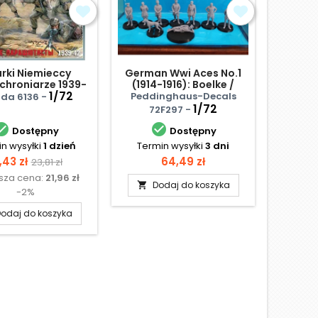
urki Niemieccy
German Wwi Aces No.1
Rzyms
hroniarze 1939-
(1914-1916): Boelke /
42
1/72
Frankl / Wintgens /
Peddinghaus-Decals
da 6136 -
HaT
Immelmann / Buddecke /
1/72
72F297 -
Höhndorf / Von Mulzer


And Parschau (3d-pr
Dostępny
Dostępny
n wysyłki
1 dzień
Termin wysyłki
3 dni
Termi
ena
Cena
Cena
,43 zł
64,49 zł
23,81 zł
ższa cena:
21,96 zł
podstawowa
Dodaj do koszyka
D


-2%
odaj do koszyka