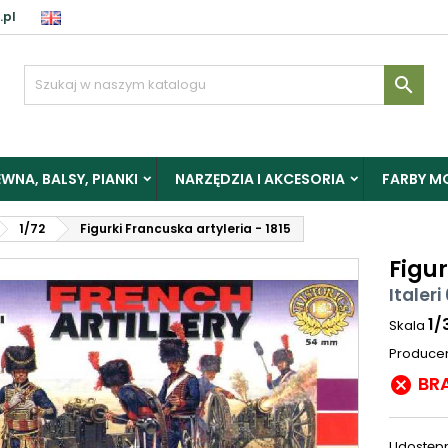
.pl

WNA, BALSY, PIANKI
NARZĘDZIA I AKCESORIA
FARBY M
1/72
Figurki Francuska artyleria - 1815
Figur
Italer
1/
Skala
Produce
BR

Udostępn