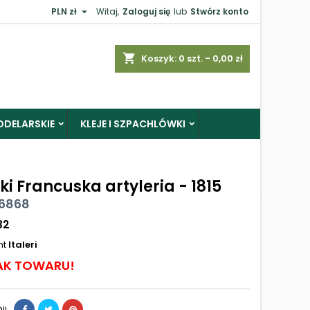

PLN zł
Witaj,
Zaloguj się
lub
Stwórz konto
shopping_cart
Koszyk:
0
szt. - 0,00 zł
ODELARSKIE
KLEJE I SZPACHLÓWKI
ki Francuska artyleria - 1815
i 6868
32
nt
Italeri
AK TOWARU!
ij