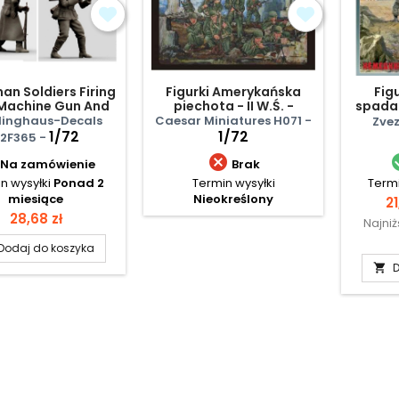
an Soldiers Firing
Figurki Amerykańska
Fig
Machine Gun And
piechota - II W.Ś. -
spadac
Panzerfaust
zestaw 2
inghaus-Decals
Caesar Miniatures H071 -
Zvez
1/72
1/72
2F365 -

Na zamówienie
Brak
n wysyłki
Ponad 2
Termin wysyłki
Termi
miesiące
Nieokreślony
C
21
Cena
28,68 zł
Najni
Dodaj do koszyka
D
