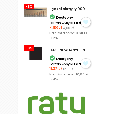
-8%
Pędzel okrągły 000

Dostępny
Termin wysyłki
1 dzień
Cena
Cena
3,68 zł
4,00 zł
podstawowa
Najniższa cena:
3,60 zł
+2%
-8%
033 Farba Matt Black - olejna

Dostępny
Termin wysyłki
1 dzień
Cena
Cena
11,32 zł
12,30 zł
podstawowa
Najniższa cena:
10,86 zł
+4%