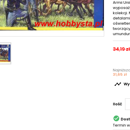
Armii Un
wyposaże
kolekcji.
detalami
oświetle
tworzący
umunduro
34,19 zł
Najniższ
31,65 zł

Wyś
Ilość

Dos
Termin w