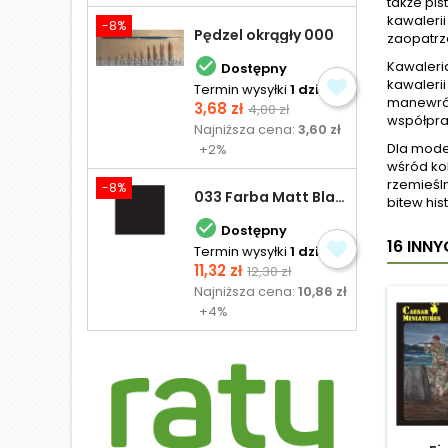
także pis
kawalerii
-8%
Pędzel okrągły 000
zaopatrz

Kawaleria
Dostępny
kawalerii
Termin wysyłki
1 dzień
manewrów,
Cena
Cena
3,68 zł
4,00 zł
współprac
podstawowa
Najniższa cena:
3,60 zł
Dla mode
+2%
wśród ko
rzemieśl
-8%
033 Farba Matt Black - olejna
bitew hi

Dostępny
16 INN
Termin wysyłki
1 dzień
Cena
Cena
11,32 zł
12,30 zł
podstawowa
Najniższa cena:
10,86 zł
+4%