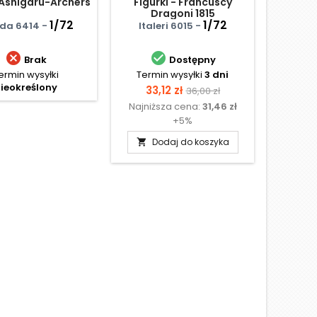
 Ashigaru-Archers
Figurki - Francuscy
Italia
Dragoni 1815
Driver
1/72
1/72
For
da 6414 -
Italeri 6015 -
IBG Mod


Brak
Dostępny
ermin wysyłki
Termin wysyłki
3 dni
Termi
ieokreślony
Cena
Cena
Ce
33,12 zł
25
36,00 zł
Najniższa cena:
31,46 zł
Najniż
podstawowa
+5%
Dodaj do koszyka
D

