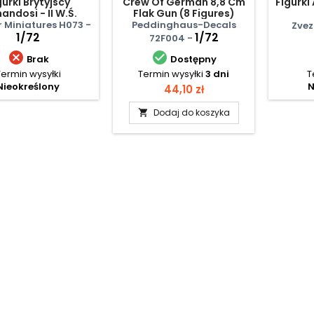
gurki Brytyjscy
Crew Of German 8,8 Cm
Figurki
ndosi - II W.Ś.
Flak Gun (8 Figures)
 Miniatures H073 -
Peddinghaus-Decals
Zvez
1/72
1/72
72F004 -


Brak
Dostępny
Termin wysyłki
Termin wysyłki
3 dni
T
Nieokreślony
N
Cena
44,10 zł
Dodaj do koszyka
