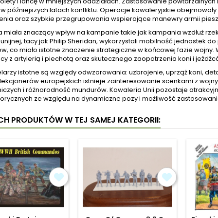
tolety i lancę w mniejszych oddziałach. Zastosowanie powtarzalnych k
 w późniejszych latach konfliktu. Operacje kawaleryjskie obejmowały 
enia oraz szybkie przegrupowania wspierające manewry armii piesz
 miała znaczący wpływ na kampanie takie jak kampania wzdłuż rzeki 
 unijnej, tacy jak Philip Sheridan, wykorzystali mobilność jednostek
 co miało istotne znaczenie strategiczne w końcowej fazie wojny. W
y z artylerią i piechotą oraz skutecznego zaopatrzenia koni i jeźdź
larzy istotne są względy odwzorowania: uzbrojenie, uprząż koni, de
lekcjonerów europejskich istnieje zainteresowanie scenkami z wojny
niczych i różnorodność mundurów. Kawaleria Unii pozostaje atrakcy
storycznych ze względu na dynamiczne pozy i możliwość zastosowani
YCH PRODUKTÓW W TEJ SAMEJ KATEGORII: