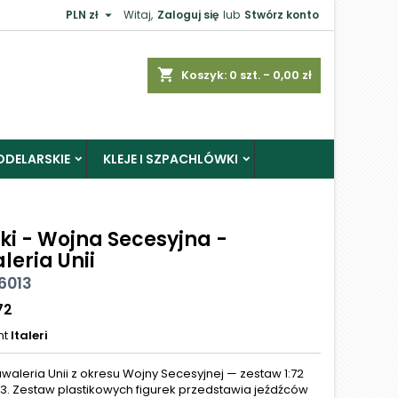

PLN zł
Witaj,
Zaloguj się
lub
Stwórz konto
shopping_cart
Koszyk:
0
szt. - 0,00 zł
ODELARSKIE
KLEJE I SZPACHLÓWKI
ki - Wojna Secesyjna -
leria Unii
 6013
72
nt
Italeri
awaleria Unii z okresu Wojny Secesyjnej — zestaw 1:72
013. Zestaw plastikowych figurek przedstawia jeźdźców