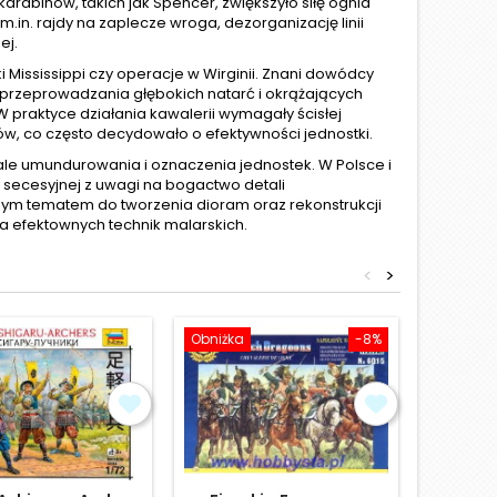
arabinów, takich jak Spencer, zwiększyło siłę ognia
m.in. rajdy na zaplecze wroga, dezorganizację linii
ej.
Mississippi czy operacje w Wirginii. Znani dowódcy
 do przeprowadzania głębokich natarć i okrążających
 praktyce działania kawalerii wymagały ścisłej
ców, co często decydowało o efektywności jednostki.
tale umundurowania i oznaczenia jednostek. W Polsce i
 secesyjnej z uwagi na bogactwo detali
jnym tematem do tworzenia dioram oraz rekonstrukcji
a efektownych technik malarskich.
<
>
Obniżka
-8%
Obniżka