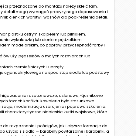
ęści przeznaczone do montażu należy skleić tam,
nty detali mogą wymagać precyzyjnego dopasowania i
chnik cienkich warstw i washów dla podkreślenia detali.
r plastiku ostrym skalpelem lub pilnikiem.
ędnie wykałaczką lub cienkim pędzelkiem.
adem modelarskim, co poprawi przyczepność farby i
ółów użyj pędzelków o małych rozmiarach lub
ntach rzemieślniczych i uprzęży.
leju cyjanoakrylowego na spód stóp siodła lub podstawy
 pełniąc zadania rozpoznawcze, osłonowe, łącznikowe
wych fazach konfliktu kawaleria była stosunkowo
nizacja, modernizacja uzbrojenia i poprawa szkolenia.
sili charakterystyczne niebieskie kurtki wojskowe, które
ne do rozpoznania i pościgów, jak i cięższe formacje do
 użycia z siodła — karabiny powtarzalne i karabinki, a