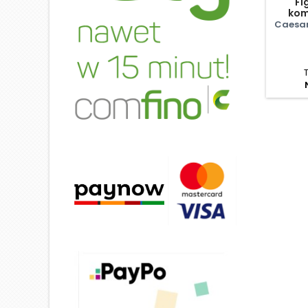
Fi
koma
Caesar