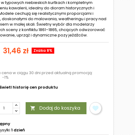
ii w typowych niebieskich kurtkach i kompletnym
niu kawalerii, idealny do dioram historycznych i
 Modele cechują się realistycznymi proporcjami i
, doskonałymi do malowania, weatheringu i pracy nad
niem w małej skali. Świetny wybór dla modelarzy
ch sceny z konfliktu 1861–1865, chcących odwzorować
wanie, uprząż i dynamiczne pozy jeźdźców.
31,46 zł
Zniżka 8%
a cena w ciągu 30 dni przed aktualną promocją:
-1%
wietl historię cen produktu
Dodaj do koszyka

tępny
ysyłki
1 dzień