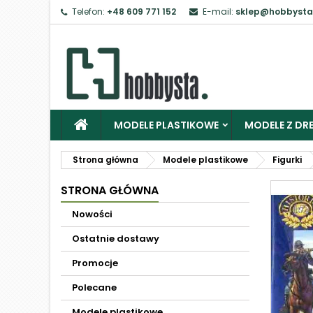
Telefon:
+48 609 771 152
E-mail:
sklep@hobbysta
MODELE PLASTIKOWE
MODELE Z DRE
Strona główna
Modele plastikowe
Figurki
STRONA GŁÓWNA
Nowości
Ostatnie dostawy
Promocje
Polecane
Modele plastikowe