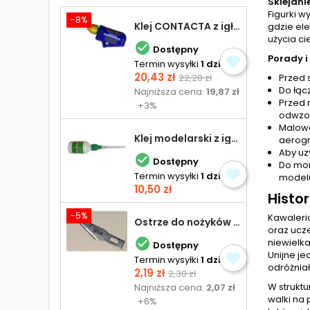
Sklejani
Figurki 
-8%
Klej CONTACTA z igłą do plastiku 25,0 g
gdzie el
użycia ci

Dostępny
Porady i
Termin wysyłki
1 dzień
Cena
Cena
20,43 zł
22,20 zł
Przed 
podstawowa
Do łąc
Najniższa cena:
19,87 zł
Przed 
+3%
odwzor
Malowa
Klej modelarski z igłą 30 ml
aerogra
Aby uz

Dostępny
Do mon
Termin wysyłki
1 dzień
model
Cena
10,50 zł
Histor
-5%
Kawaleria
Ostrze do nożyków Excel
oraz ucze

niewielka
Dostępny
Unijne je
Termin wysyłki
1 dzień
odróżniał
Cena
Cena
2,19 zł
2,30 zł
podstawowa
W struktu
Najniższa cena:
2,07 zł
walki na 
+6%