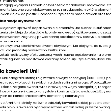
e i malowanie:
wymagają wycięcia z ramek, oczyszczenia z nadlewek i malowania. Cz
ementy łączone są projektowane przez producenta; niektóre eleme
enkich klejów do plastiku. Zalecane użycie farb modelarskich oraz te
 instrukcje użytkowania:
sklejaniem sprawdź dopasowanie elementów „na sucho” i usuń nadmia
zenia użyj kleju do plastików (polistyrenowego) aplikowanego oszcz
malowaniem zagruntuj powierzchnię podkładem w sprayu lub podkł
owanie detalu.
nie wykonuj cienkimi warstwami akrylowymi lub olejnymi; do szczeg
fu dla jednolitej powierzchni kurtki i koni.
yskać realistyczny efekt, zastosuj wash i suche pędzlowanie na eleme
tażu figurek na podstawce dioramy zaleca się użycie małej ilości k
u.
ia kawalerii Unii
 Unii odegrała istotną rolę w trakcie wojny secesyjnej (1861–1865),
stnicząc w bitwach i szybkich rajdach za liniami wroga. W początko
 i słabo zorganizowana; wraz z rozwojem wojny nastąpiła jej reorga
dnostki kawalerii często korzystały z koni ras użytkowych, a jeźdźcy no
y ich od konfederackich sił w odmiennej kolorystyce.
rze Armii Unii istniały zarówno oddziały kawalerii lekkiej, przeznaczo
polu bitwy. Kawaleria była wyposażona w broń palną przystosowaną do