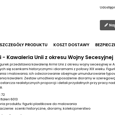
Udostępn
Na
SZCZEGÓŁY PRODUKTU
KOSZT DOSTAWY
BEZPIEC
i - Kawaleria Unii z okresu Wojny Secesyjnej
igurek przedstawia kawalerię Armii Unii z okresu wojny secesyjnej 
ych się scenkami historycznymi i dioramami z połowy XIX wieku. Fig
ania i malowania; ich odwzorowanie obejmuje umundurowanie typowe d
nia kawalerii. Zestaw umożliwia wyposażenie dioramy w szeregową 
ostarcza realistycznych proporcji i detali przydatnych przy pracy n
i.
1:72
Italeri 6013
ria produktu: figurki plastikowe do malowania
aczenie: scenki historyczne, dioramy, kolekcjonerstwo