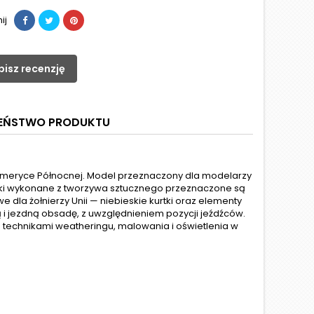
ij
pisz recenzję
ZEŃSTWO PRODUKTU
w Ameryce Północnej. Model przeznaczony dla modelarzy
urki wykonane z tworzywa sztucznego przeznaczone są
la żołnierzy Unii — niebieskie kurtki oraz elementy
i jezdną obsadę, z uwzględnieniem pozycji jeźdźców.
ad technikami weatheringu, malowania i oświetlenia w