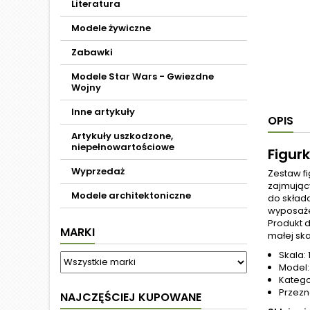
Literatura
Modele żywiczne
Zabawki
Modele Star Wars - Gwiezdne
Wojny
Inne artykuły
OPIS
Artykuły uszkodzone,
niepełnowartościowe
Figurk
Wyprzedaż
Zestaw f
zajmując
Modele architektoniczne
do skład
wyposaże
Produkt d
MARKI
małej skal
Skala: 
Model: 
Katego
Przezn
NAJCZĘŚCIEJ KUPOWANE