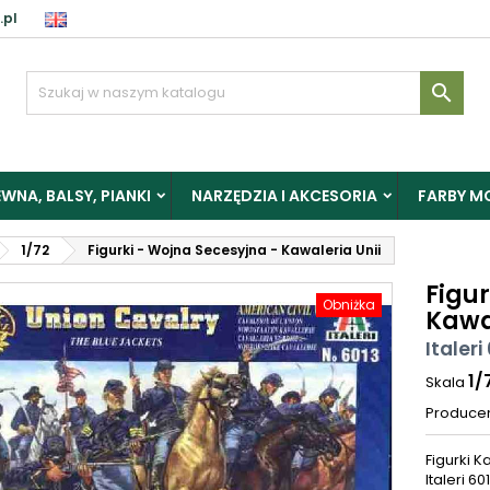
.pl

WNA, BALSY, PIANKI
NARZĘDZIA I AKCESORIA
FARBY M
1/72
Figurki - Wojna Secesyjna - Kawaleria Unii
Figur
Obniżka
Kawa
Italeri
1/
Skala
Produce
Figurki K
Italeri 6