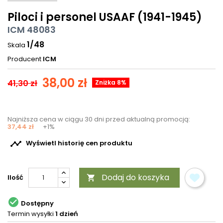
Piloci i personel USAAF (1941-1945)
ICM 48083
1/48
Skala
Producent
ICM
38,00 zł
41,30 zł
Zniżka 8%
Najniższa cena w ciągu 30 dni przed aktualną promocją:
37,44 zł
+1%

Wyświetl historię cen produktu
Dodaj do koszyka
Ilość


Dostępny
Termin wysyłki
1 dzień