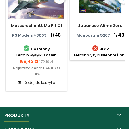
Messerschmitt Me P.1101
Japanese A6m5 Zero
1/48
1/48
RS Models 48009 -
Monogram 5267 -


Dostępny
Brak
Termin wysyłki
1 dzień
Termin wysyłki
Nieokreślony
Cena
Cena
158,42 zł
172,19 zł
Najniższa cena:
164,86 zł
podstawowa
-4%
Dodaj do koszyka


PRODUKTY