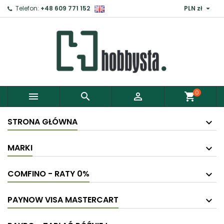

Telefon:
+48 609 771 152
PLN zł
0



shopping_cart
STRONA GŁÓWNA
MARKI
COMFINO - RATY 0%
PAYNOW VISA MASTERCART