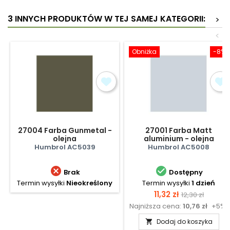
3 INNYCH PRODUKTÓW W TEJ SAMEJ KATEGORII:
>
<
Obniżka
-8%
27004 Farba Gunmetal -
27001 Farba Matt
olejna
aluminium - olejna
Humbrol AC5039
Humbrol AC5008


Brak
Dostępny
Termin wysyłki
Nieokreślony
Termin wysyłki
1 dzień
Cena
Cena
11,32 zł
12,30 zł
Najniższa cena:
10,76 zł
+5%
podstawow
Dodaj do koszyka
