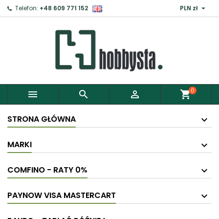

Telefon:
+48 609 771 152
PLN zł
0



shopping_cart
STRONA GŁÓWNA
MARKI
COMFINO - RATY 0%
PAYNOW VISA MASTERCART