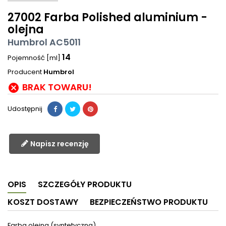
27002 Farba Polished aluminium -
olejna
Humbrol AC5011
14
Pojemność [ml]
Producent
Humbrol
BRAK TOWARU!

Udostępnij
Napisz recenzję
OPIS
SZCZEGÓŁY PRODUKTU
KOSZT DOSTAWY
BEZPIECZEŃSTWO PRODUKTU
Farba olejna (syntetyczna)