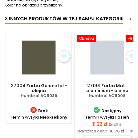
Kolor na obrazku przybliżony.
3 INNYCH PRODUKTÓW W TEJ SAMEJ KATEGORII:
>
<
Obniżka
-8%
27004 Farba Gunmetal -
27001 Farba Matt
olejna
aluminium - olejna
Humbrol AC5039
Humbrol AC5008


Brak
Dostępny
Termin wysyłki
Nieokreślony
Termin wysyłki
1 dzień
Cena
Cena
11,22 zł
12,20 zł
Najniższa cena:
10,76 zł
+4%
podstawow