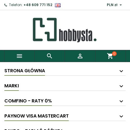

Telefon:
+48 609 771 152
PLN zł
0



shopping_cart
STRONA GŁÓWNA
MARKI
COMFINO - RATY 0%
PAYNOW VISA MASTERCART