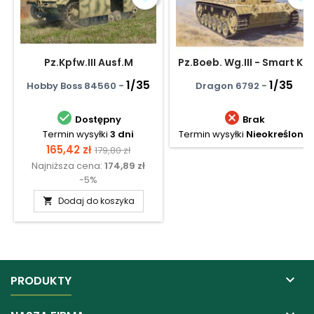
Pz.Kpfw.III Ausf.M
Pz.Boeb. Wg.III - Smart Kit
1/35
1/35
Hobby Boss 84560 -
Dragon 6792 -


Dostępny
Brak
Termin wysyłki
3 dni
Termin wysyłki
Nieokreślony
Cena
Cena
165,42 zł
179,80 zł
Najniższa cena:
174,89 zł
podstawowa
-5%
Dodaj do koszyka


PRODUKTY