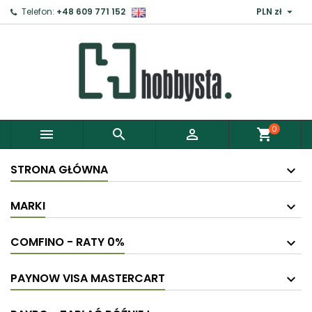

Telefon:
+48 609 771 152
PLN zł
0



shopping_cart
STRONA GŁÓWNA
MARKI
COMFINO - RATY 0%
PAYNOW VISA MASTERCART