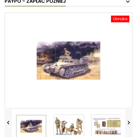
PAYPO - ZAPŁAĆ PÓŹNIEJ
Obniżka

