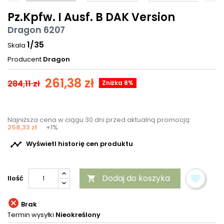
Pz.Kpfw. I Ausf. B DAK Version
Dragon 6207
1/35
Skala
Producent
Dragon
261,38 zł
284,11 zł
Zniżka 8%
Najniższa cena w ciągu 30 dni przed aktualną promocją:
258,33 zł
+1%

Wyświetl historię cen produktu
Dodaj do koszyka
Ilość


Brak
Termin wysyłki
Nieokreślony