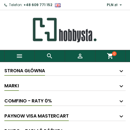

Telefon:
+48 609 771 152
PLN zł
0



shopping_cart
STRONA GŁÓWNA
MARKI
COMFINO - RATY 0%
PAYNOW VISA MASTERCART