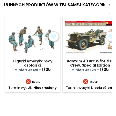
16 INNYCH PRODUKTÓW W TEJ SAMEJ KATEGORII:
>
<
Figurki Amerykańscy
Bantam 40 Brc W/british
czołgiści
Crew. Special Edition
1/35
1/35
MiniArt 35126 -
MiniArt 35324 -


Brak
Brak
Termin wysyłki
Nieokreślony
Termin wysyłki
Nieokreślony