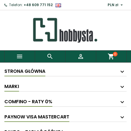

Telefon:
+48 609 771 152
PLN zł
0



shopping_cart
STRONA GŁÓWNA
MARKI
COMFINO - RATY 0%
PAYNOW VISA MASTERCART