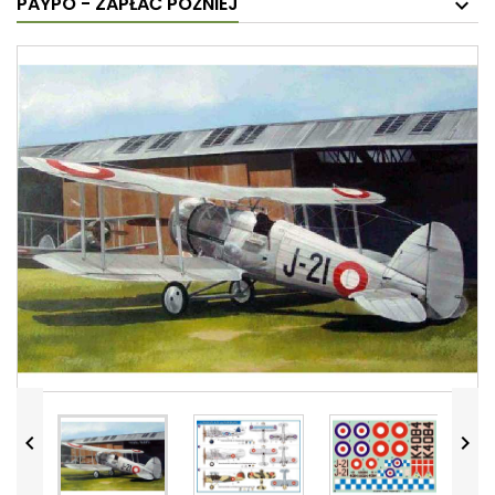
PAYPO - ZAPŁAĆ PÓŹNIEJ

