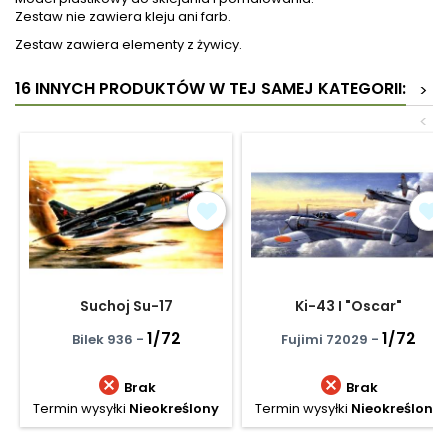
Zestaw nie zawiera kleju ani farb.
Zestaw zawiera elementy z żywicy.
16 INNYCH PRODUKTÓW W TEJ SAMEJ KATEGORII:
>
<
Suchoj Su-17
Ki-43 I "Oscar"
1/72
1/72
Bilek 936 -
Fujimi 72029 -


Brak
Brak
Termin wysyłki
Nieokreślony
Termin wysyłki
Nieokreślony