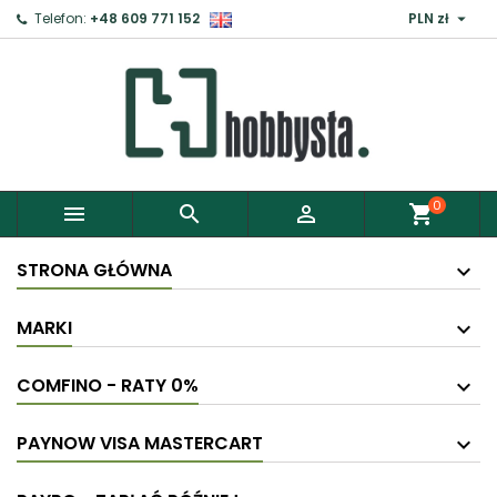

Telefon:
+48 609 771 152
PLN zł
0



shopping_cart
STRONA GŁÓWNA
MARKI
COMFINO - RATY 0%
PAYNOW VISA MASTERCART