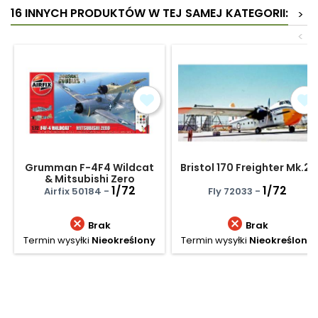
16 INNYCH PRODUKTÓW W TEJ SAMEJ KATEGORII:
>
<
Grumman F-4F4 Wildcat
Bristol 170 Freighter Mk.21
& Mitsubishi Zero
Dogfight Double - zestaw
1/72
1/72
Airfix 50184 -
Fly 72033 -


Brak
Brak
Termin wysyłki
Nieokreślony
Termin wysyłki
Nieokreślony