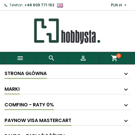

Telefon:
+48 609 771 152
PLN zł
0



shopping_cart
STRONA GŁÓWNA
MARKI
COMFINO - RATY 0%
PAYNOW VISA MASTERCART