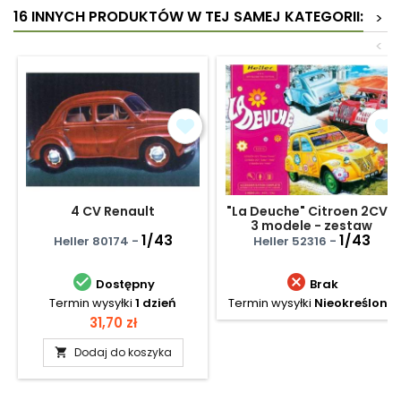
16 INNYCH PRODUKTÓW W TEJ SAMEJ KATEGORII:
>
<
4 CV Renault
"La Deuche" Citroen 2CV -
3 modele - zestaw
1/43
podarunkowy
1/43
Heller 80174 -
Heller 52316 -


Dostępny
Brak
Termin wysyłki
1 dzień
Termin wysyłki
Nieokreślony
Cena
31,70 zł
Dodaj do koszyka
