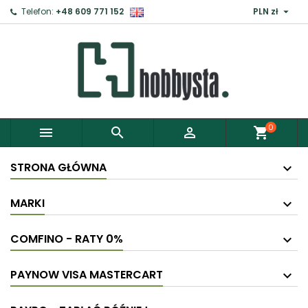

Telefon:
+48 609 771 152
PLN zł
0



shopping_cart
STRONA GŁÓWNA
MARKI
COMFINO - RATY 0%
PAYNOW VISA MASTERCART