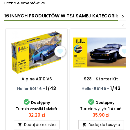
Liczba elementów: 29.
16 INNYCH PRODUKTÓW W TEJ SAMEJ KATEGORII:
>
<
Alpine A310 V6
928 - Starter Kit
1/43
1/43
Heller 80146 -
Heller 56149 -


Dostępny
Dostępny
Termin wysyłki
1 dzień
Termin wysyłki
1 dzień
Cena
Cena
32,29 zł
35,90 zł
Dodaj do koszyka
Dodaj do koszyka

