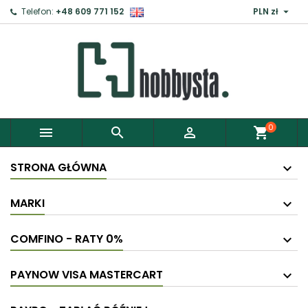

Telefon:
+48 609 771 152
PLN zł
0



shopping_cart
STRONA GŁÓWNA
MARKI
COMFINO - RATY 0%
PAYNOW VISA MASTERCART