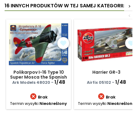
16 INNYCH PRODUKTÓW W TEJ SAMEJ KATEGORII:
>
<
Polikarpov I-16 Type 10
Harrier GR-3
Super Mosca the Spanish
Republican Air F
1/48
1/48
Ark Models 48020 -
Airfix 05102 -


Brak
Brak
Termin wysyłki
Nieokreślony
Termin wysyłki
Nieokreślony