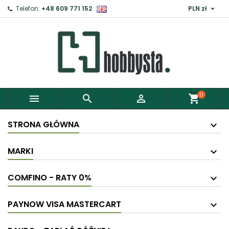

Telefon:
+48 609 771 152
PLN zł
0



shopping_cart
STRONA GŁÓWNA
MARKI
COMFINO - RATY 0%
PAYNOW VISA MASTERCART