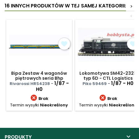
16 INNYCH PRODUKTÓW W TEJ SAMEJ KATEGORII:
>
<
Bipa Zestaw 4 wagonów
Lokomotywa SM42-2323
piętrowych seria Bhp
typ 6D - CTL Logistics
Przewozy Regionalne
1/87 -
1/87 - H0
Rivarossi HRS4238 -
Piko 59469 -
H0


Brak
Brak
Termin wysyłki
Nieokreślony
Termin wysyłki
Nieokreślony

PRODUKTY