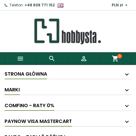

Telefon:
+48 609 771 152
PLN zł
0



shopping_cart
STRONA GŁÓWNA
MARKI
COMFINO - RATY 0%
PAYNOW VISA MASTERCART