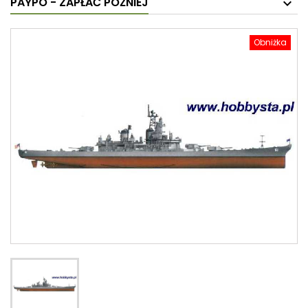
PAYPO - ZAPŁAĆ PÓŹNIEJ
Obniżka