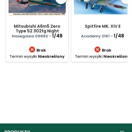
Mitsubishi A6m5 Zero
Spitfire MK. XIV E
Type 52 302fg Night
Fighter
1/48
1/48
Hasegawa 09882 -
Academy 2161 -


Brak
Brak
Termin wysyłki
Nieokreślony
Termin wysyłki
Nieokreślony
