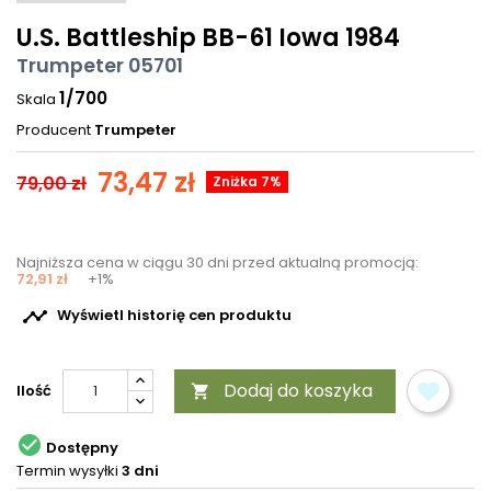
U.S. Battleship BB-61 Iowa 1984
Trumpeter 05701
1/700
Skala
Producent
Trumpeter
73,47 zł
79,00 zł
Zniżka 7%
Najniższa cena w ciągu 30 dni przed aktualną promocją:
72,91 zł
+1%

Wyświetl historię cen produktu
Dodaj do koszyka
Ilość


Dostępny
Termin wysyłki
3 dni