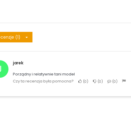
cenzje (1)
jarek
J
Porządny i relatywnie tani model
Czy ta recenzja była pomocna?
0
0
0