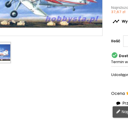
Najniższ
37,67 zł

Wyś
Ilość

Dos
Termin w
Udostępn
Ocena
Prz
Nap