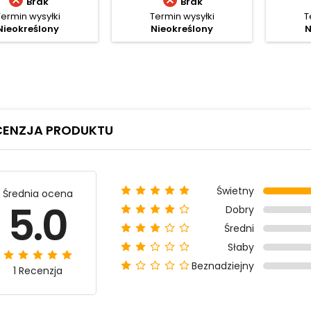


Brak
Brak
Termin wysyłki
Termin wysyłki
T
Nieokreślony
Nieokreślony
N
CENZJA PRODUKTU
Świetny
Średnia ocena
5.0
Dobry
Średni
Słaby
Beznadziejny
1 Recenzja