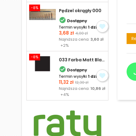
-8%
Pędzel okrągły 000

Dostępny
Termin wysyłki
1 dzień
Cena
Cena
3,68 zł
4,00 zł
podstawowa
Re
Najniższa cena:
3,60 zł
+2%
-8%
033 Farba Matt Black - olejna

Dostępny
Termin wysyłki
1 dzień
Cena
Cena
11,32 zł
12,30 zł
podstawowa
Najniższa cena:
10,86 zł
+4%