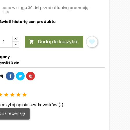
a cena w ciągu 30 dni przed aktualną promocją:
+1%
wietl historię cen produktu
Dodaj do koszyka

tępny
ysyłki
3 dni
ij
eczytaj opinie użytkowników (1)
isz recenzję