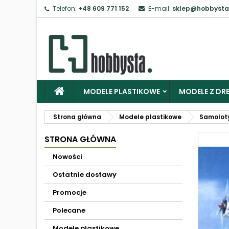
Telefon:
+48 609 771 152
E-mail:
sklep@hobbysta
MODELE PLASTIKOWE
MODELE Z DRE
Strona główna
Modele plastikowe
Samolot
STRONA GŁÓWNA
Nowości
Ostatnie dostawy
Promocje
Polecane
Modele plastikowe