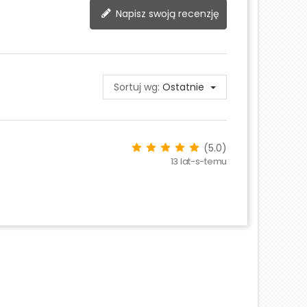
Napisz swoją recenzję
Sortuj wg:
Ostatnie
(5.0)
13 lat-s-temu