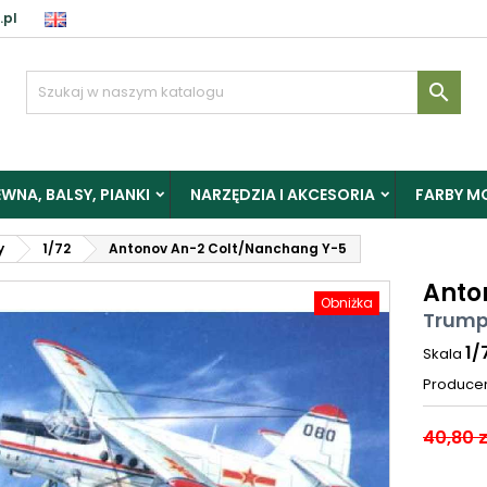
.pl

WNA, BALSY, PIANKI
NARZĘDZIA I AKCESORIA
FARBY M
y
1/72
Antonov An-2 Colt/Nanchang Y-5
Anto
Obniżka
Trump
1/
Skala
Produce
40,80 z