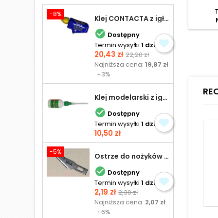
-8%
Klej CONTACTA z igłą do plastiku 25,0 g

Dostępny
Termin wysyłki
1 dzień
Cena
Cena
20,43 zł
22,20 zł
podstawowa
Najniższa cena:
19,87 zł
+3%
RE
Klej modelarski z igłą 30 ml

Dostępny
Termin wysyłki
1 dzień
Cena
10,50 zł
-5%
Ostrze do nożyków Excel

Dostępny
Termin wysyłki
1 dzień
Cena
Cena
2,19 zł
2,30 zł
podstawowa
Najniższa cena:
2,07 zł
+6%