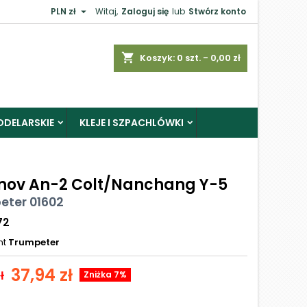

PLN zł
Witaj,
Zaloguj się
lub
Stwórz konto
shopping_cart
Koszyk:
0
szt. - 0,00 zł
ODELARSKIE
KLEJE I SZPACHLÓWKI
nov An-2 Colt/Nanchang Y-5
eter 01602
72
nt
Trumpeter
37,94 zł
ł
Zniżka 7%