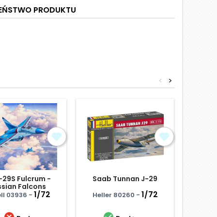
ZEŃSTWO PRODUKTU
<
>
De Ha
29S Fulcrum -
Saab Tunnan J-29
ssian Falcons
1/72
1/72
Airf
ll 03936 -
Heller 80260 -