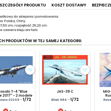
SZCZEGÓŁY PRODUKTU
KOSZT DOSTAWY
BEZPIEC
astikowy do sklejania i pomalowania.
: Polska, Chiny.
17,50 cm, rozpiętość 25,20 cm.
e zawiera kleju ani farb.
YCH PRODUKTÓW W TEJ SAMEJ KATEGORII:
asaki T-4 "Blue
JAS-39 C
MiG-
e 2017" - 2 modele
Ru
1/72
1/72
awa 02249 -
Bilek 984 -
Reve