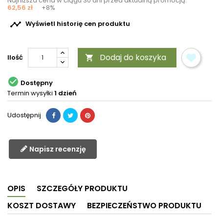
Najniższa cena w ciągu 30 dni przed aktualną promocją:
62,56 zł
+8%

Wyświetl historię cen produktu
Dodaj do koszyka
Ilość


Dostępny
Termin wysyłki
1 dzień
Udostępnij
Napisz recenzję
OPIS
SZCZEGÓŁY PRODUKTU
KOSZT DOSTAWY
BEZPIECZEŃSTWO PRODUKTU