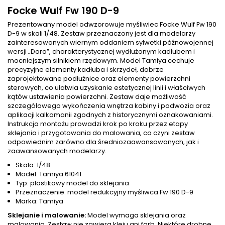
Focke Wulf Fw 190 D-9
Prezentowany model odwzorowuje myśliwiec Focke Wulf Fw 190
D-9 w skali 1/48. Zestaw przeznaczony jest dla modelarzy
zainteresowanych wiernym oddaniem sylwetki późnowojennej
wersji „Dora”, charakterystycznej wydłużonym kadłubem i
mocniejszym silnikiem rzędowym. Model Tamiya cechuje
precyzyjne elementy kadłuba i skrzydeł, dobrze
zaprojektowane podłużnice oraz elementy powierzchni
sterowych, co ułatwia uzyskanie estetycznej linii i właściwych
kątów ustawienia powierzchni. Zestaw daje możliwość
szczegółowego wykończenia wnętrza kabiny i podwozia oraz
aplikacji kalkomanii zgodnych z historycznymi oznakowaniami.
Instrukcja montażu prowadzi krok po kroku przez etapy
sklejania i przygotowania do malowania, co czyni zestaw
odpowiednim zarówno dla średniozaawansowanych, jak i
zaawansowanych modelarzy.
Skala: 1/48
Model: Tamiya 61041
Typ: plastikowy model do sklejania
Przeznaczenie: model redukcyjny myśliwca Fw 190 D-9
Marka: Tamiya
Sklejanie i malowanie:
Model wymaga sklejania oraz
malowania. Zestaw nie zawiera kleju ani farb. Niektóre drobne