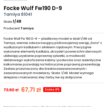
Focke Wulf Fw190 D-9
Tamiya 61041
1/48
Skala
Producent
Tamiya
Focke Wulf Fw 190 D-9 — plastikowy model w skali 1/48 od
Tamiya, wiernie odwzorowujący późnowojenną wersję „Dora” z
wydłużonym kadłubem i silnikiem rzędowym. Precyzyjnie
wykonane elementy kadłuba, skrzydeł i powierzchni sterowych
ułatwiają uzyskanie poprawnej sylwetki, a możliwość
detalowego wykończenia kabiny i podwozia oraz autentyczne
kalkomanie pozwalają na historycznie poprawną prezentację.
Zestaw przeznaczony dla średniozaawansowanych i
zaawansowanych modelarzy. Skala: 1/48. Model wymaga
sklejania i malowania; klej i farby nie są dołączone.
67,71 zł
73,60 zł
Zniżka 8%