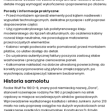
detale mogą wymagać wykończenia i poprawienia po złożeniu.
Porady i informacje praktyczne:
- Przed montażem sprawdź elementy pod kątem nadlewek i
wypustek technologicznych; delikatne przycięcie i szlif poprawi
dopasowanie części.
- Użyj cyjanoakrylowego lub polistyrenowego kleju
modelarskiego do łączeń strukturalnych; do oszklenia kabiny
rozważ kleje neutralne, nie powodujące matowienia
przezroczystych elementów.
- Kabina i wnęki podwozia warto pomalować przed montażem
płatów, co ułatwi dostęp do detali.
- Do uzyskania autentycznej faktury poszycia zastosuj słabe
washowanie i precyzyjne cieniowanie paneli.
- Kalkomanie nakładać na dobrze utrwaloną powierzchnię; do
korekty pozycjonowania użyj płynów zmiękczających; po
wyschnięciu zabezpieczyć lakierem bezbarwnym.
Historia samolotu
Focke Wulf Fw 190 D-9, znany pod niemiecką nazwą „Dora”,
stanowił rozwinięcie rodziny Fw 190 z przejściem na silnik
rzędowy w miejsce wcześniejszych silników gwiazdowych.
Wprowadzenie wydłużonego kadłuba i silnika Junkers Jumo 213
miało na celu poprawę osiągów na dużych wysokościach oraz
zwiększenie prędkości maksymalnej. Konstrukcja D-9 była