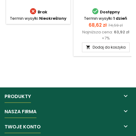


Brak
Dostępny
Termin wysyłki
Nieokreślony
Termin wysyłki
1 dzień
Cena
Cena
68,62 zł
74,59 zł
Najniższa cena:
63,92 zł
podstawow
+7%
Dodaj do koszyka


PRODUKTY

NASZA FIRMA

TWOJE KONTO