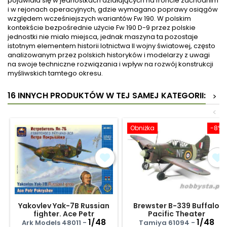
pojawiała się w jednostkach działających na froncie zachodnim
i w rejonach operacyjnych, gdzie wymagano poprawy osiągów
względem wcześniejszych wariantów Fw 190. W polskim
kontekście bezpośrednie użycie Fw 190 D-9 przez polskie
jednostki nie miało miejsca, jednak maszyna ta pozostaje
istotnym elementem historii lotnictwa II wojny światowej, często
analizowanym przez polskich historyków i modelarzy z uwagi
na swoje techniczne rozwiązania i wpływ na rozwój konstrukcji
myśliwskich tamtego okresu.
16 INNYCH PRODUKTÓW W TEJ SAMEJ KATEGORII:
>
<
Obniżka
-8%
Yakovlev Yak-7B Russian
Brewster B-339 Buffalo
fighter. Ace Petr
Pacific Theater
Pokryshev
1/48
1/48
Ark Models 48011 -
Tamiya 61094 -