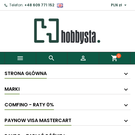

Telefon:
+48 609 771 152
PLN zł
0



shopping_cart
STRONA GŁÓWNA
MARKI
COMFINO - RATY 0%
PAYNOW VISA MASTERCART