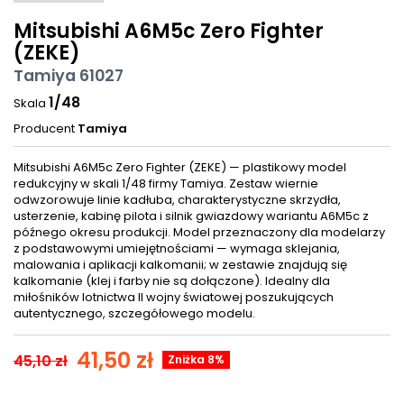
Mitsubishi A6M5c Zero Fighter
(ZEKE)
Tamiya 61027
1/48
Skala
Producent
Tamiya
Mitsubishi A6M5c Zero Fighter (ZEKE) — plastikowy model
redukcyjny w skali 1/48 firmy Tamiya. Zestaw wiernie
odwzorowuje linie kadłuba, charakterystyczne skrzydła,
usterzenie, kabinę pilota i silnik gwiazdowy wariantu A6M5c z
późnego okresu produkcji. Model przeznaczony dla modelarzy
z podstawowymi umiejętnościami — wymaga sklejania,
malowania i aplikacji kalkomanii; w zestawie znajdują się
kalkomanie (klej i farby nie są dołączone). Idealny dla
miłośników lotnictwa II wojny światowej poszukujących
autentycznego, szczegółowego modelu.
41,50 zł
45,10 zł
Zniżka 8%