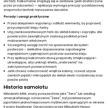
ani farb. Kalkomanie znajdują się w zestawie (jeśli dostarczone
przez producenta) — aplikacja wymaga precyzji i podstawowej
znajomości technik nanoszenia decalów.
Porady i uwagi praktyczne:
Przed sklejaniem wypoleruj i odtłuść elementy, by poprawić
przyczepność kleju i farby.
Użyj cienkowarstwowych farb do detali kabiny i osprzętu; dla
powierzchni zewnętrznych zastosuj podkład przed
malowaniem właściwym.
Szczególną uwagę zwróć na spasowanie skrzydeł i
podwozia – delikatne dopasowanie zapobiegnie
naprężeniom i pęknięciom podczas suszenia kleju.
Przy aplikacji kalkomanii stosuj preparaty zmiękczające i
utrwalające, aby uniknąć efektu „srebrzenia” na
zakrzywionych powierzchniach.
Jeśli chcesz odwzorować wnętrze kabiny, rozważ użycie
cienkich pędzli i mikropędzli do detali deski rozdzielczej oraz
pasów pilota.
Historia samolotu
Mitsubishi A6M, znany powszechnie jako "Zero" lub według
amerykańskiego oznaczenia "Zeke", był podstawowym
japońskim jednomiejscowym myśliwcem operującym w okresie
II wojny światowej. Opracowany przez Mitsubishi Heavy