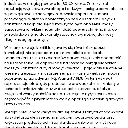
Industries w drugiej połowie lat 30. XX wieku, Zero zyskał
reputację wyjątkowo zwrotnego i o dużym zasięgu samolotu, co
w początkowej fazie wojny zapewniło Imperium Japonii
przewagę w walkach powietrznych nad obszarem Pacyfiku.
Konstrukcja skupiała się na maksymalnym obniżeniu masy –
zastosowano lekkie materiały i dużą powierzchnię nośną, co
przekładało się na doskonały stosunek siły nośnej do masy i
długi zasięg operacyjny.
W miarę rozwoju konfliktu ujawniły się również słabości
konstrukcji: niska pancerna ochrona pilota oraz brak
opancerzenia silnika i zbiorników paliwa zwiększały podatność
na uszkodzenia. W odpowiedzi na rosnące osiągi alianckich
maszyn, konstrukcja była modyfikowana – pojawiały się kolejne
wersje z ulepszonym uzbrojeniem, silnikami o większej mocy i
poprawioną aerodynamiką. Wariant A6M5 (w tym A6M5c)
reprezentuje etap, gdy producent wprowadzał m.in. zmiany w
osłonach chłodzenia oraz w detalach usterzenia, a także
zwiększał wytrzymałość kadłuba. Wersje te były stosunkowo
częste w późniejszych latach wojny, operując z lotnisk lądowych
i lotniskowców.
Wersja A6M5 charakteryzowała się zmniejszonymi końcówkami
skrzydeł oraz ulepszeniami mającymi poprawić osiągi przy
większych prędkościach. Standardowe uzbrojenie myśliwca
składało się zwykle z działek i karabinów maszynowych