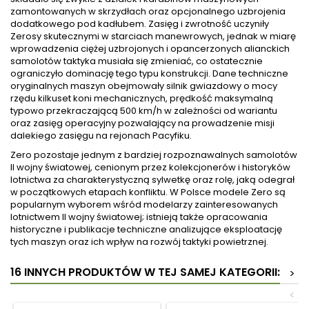
zamontowanych w skrzydłach oraz opcjonalnego uzbrojenia
dodatkowego pod kadłubem. Zasięg i zwrotność uczyniły
Zerosy skutecznymi w starciach manewrowych, jednak w miarę
wprowadzenia ciężej uzbrojonych i opancerzonych alianckich
samolotów taktyka musiała się zmieniać, co ostatecznie
ograniczyło dominację tego typu konstrukcji. Dane techniczne
oryginalnych maszyn obejmowały silnik gwiazdowy o mocy
rzędu kilkuset koni mechanicznych, prędkość maksymalną
typowo przekraczającą 500 km/h w zależności od wariantu
oraz zasięg operacyjny pozwalający na prowadzenie misji
dalekiego zasięgu na rejonach Pacyfiku.
Zero pozostaje jednym z bardziej rozpoznawalnych samolotów
II wojny światowej, cenionym przez kolekcjonerów i historyków
lotnictwa za charakterystyczną sylwetkę oraz rolę, jaką odegrał
w początkowych etapach konfliktu. W Polsce modele Zero są
popularnym wyborem wśród modelarzy zainteresowanych
lotnictwem II wojny światowej; istnieją także opracowania
historyczne i publikacje techniczne analizujące eksploatację
tych maszyn oraz ich wpływ na rozwój taktyki powietrznej.
16 INNYCH PRODUKTÓW W TEJ SAMEJ KATEGORII:
>
<