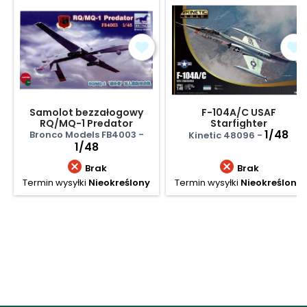
Samolot bezzałogowy
F-104A/C USAF
RQ/MQ-1 Predator
Starfighter
1/48
Bronco Models FB4003 -
Kinetic 48096 -
1/48


Brak
Brak
Termin wysyłki
Nieokreślony
Termin wysyłki
Nieokreślony