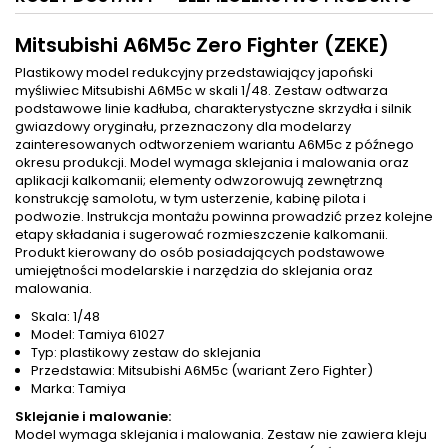
Mitsubishi A6M5c Zero Fighter (ZEKE)
Plastikowy model redukcyjny przedstawiający japoński
myśliwiec Mitsubishi A6M5c w skali 1/48. Zestaw odtwarza
podstawowe linie kadłuba, charakterystyczne skrzydła i silnik
gwiazdowy oryginału, przeznaczony dla modelarzy
zainteresowanych odtworzeniem wariantu A6M5c z późnego
okresu produkcji. Model wymaga sklejania i malowania oraz
aplikacji kalkomanii; elementy odwzorowują zewnętrzną
konstrukcję samolotu, w tym usterzenie, kabinę pilota i
podwozie. Instrukcja montażu powinna prowadzić przez kolejne
etapy składania i sugerować rozmieszczenie kalkomanii.
Produkt kierowany do osób posiadających podstawowe
umiejętności modelarskie i narzędzia do sklejania oraz
malowania.
Skala: 1/48
Model: Tamiya 61027
Typ: plastikowy zestaw do sklejania
Przedstawia: Mitsubishi A6M5c (wariant Zero Fighter)
Marka: Tamiya
Sklejanie i malowanie:
Model wymaga sklejania i malowania. Zestaw nie zawiera kleju