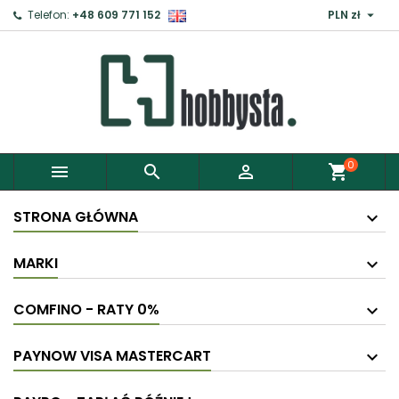

Telefon:
+48 609 771 152
PLN zł
0



shopping_cart
STRONA GŁÓWNA
MARKI
COMFINO - RATY 0%
PAYNOW VISA MASTERCART