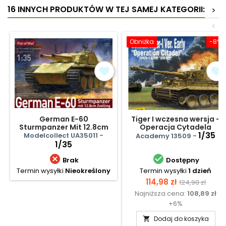
16 INNYCH PRODUKTÓW W TEJ SAMEJ KATEGORII:
>
<
Obniżka
-8%
German E-60
Tiger I wczesna wersja -
Sturmpanzer Mit 12.8cm
Operacja Cytadela
Zwilling
1/35
Modelcollect UA35011 -
Academy 13509 -
1/35


Brak
Dostępny
Termin wysyłki
Nieokreślony
Termin wysyłki
1 dzień
Cena
Cena
114,98 zł
124,98 zł
Najniższa cena:
108,89 zł
podstawow
+6%
Dodaj do koszyka
