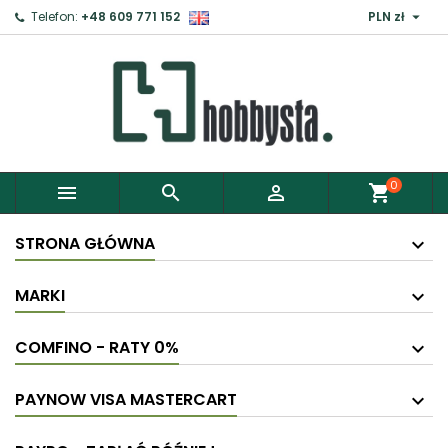

Telefon:
+48 609 771 152
PLN zł
0



shopping_cart
STRONA GŁÓWNA
MARKI
COMFINO - RATY 0%
PAYNOW VISA MASTERCART