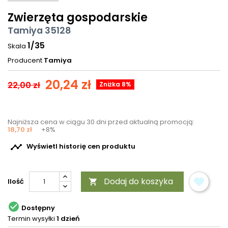
Zwierzęta gospodarskie
Tamiya 35128
1/35
Skala
Producent
Tamiya
20,24 zł
22,00 zł
Zniżka 8%
Najniższa cena w ciągu 30 dni przed aktualną promocją:
18,70 zł
+8%

Wyświetl historię cen produktu
Dodaj do koszyka
Ilość


Dostępny
Termin wysyłki
1 dzień