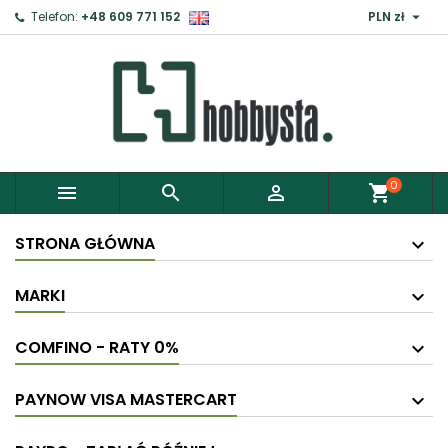

Telefon:
+48 609 771 152
PLN zł
0



shopping_cart
STRONA GŁÓWNA
MARKI
COMFINO - RATY 0%
PAYNOW VISA MASTERCART