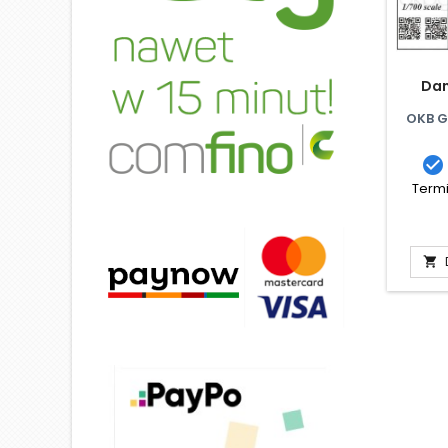
Dan
OKB G

Termi
