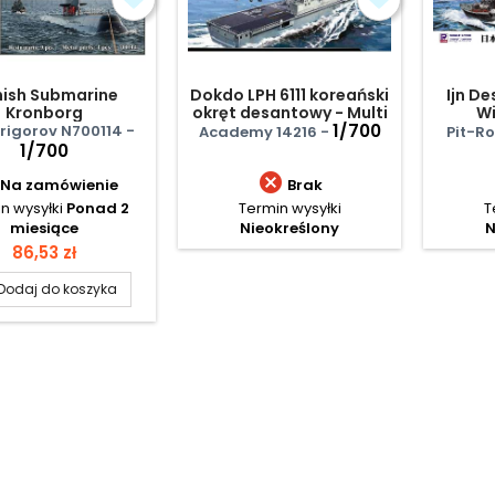
ish Submarine
Dokdo LPH 6111 koreański
Ijn D
Kronborg
okręt desantowy - Multi
Wi
Color Parts
1/700
rigorov N700114 -
Academy 14216 -
Pit-R
1/700

Na zamówienie
Brak
n wysyłki
Ponad 2
Termin wysyłki
T
miesiące
Nieokreślony
N
Cena
86,53 zł
Dodaj do koszyka