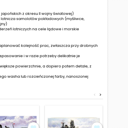
japońskich z okresu II wojny światowej)
a lotnicza samolotów pokładowych (myśliwce,
jny)
derzeń lotniczych na cele lądowe i morskie
zaplanować kolejność prac, zwłaszcza przy drobnych
spasowanie i w razie potrzeby delikatnie je
większe powierzchnie, a dopiero potem detale, z
nego washa lub rozcieńczonej farby, nanoszonej
<
>
Obniżka