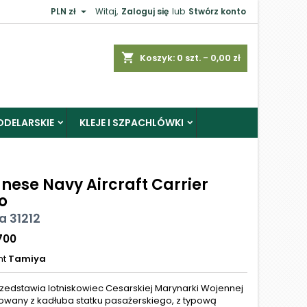

PLN zł
Witaj,
Zaloguj się
lub
Stwórz konto
shopping_cart
Koszyk:
0
szt. - 0,00 zł
ODELARSKIE
KLEJE I SZPACHLÓWKI
nese Navy Aircraft Carrier
o
 31212
700
nt
Tamiya
zedstawia lotniskowiec Cesarskiej Marynarki Wojennej
wany z kadłuba statku pasażerskiego, z typową