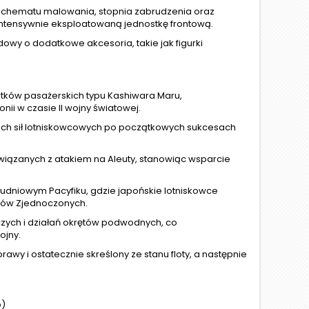
schematu malowania, stopnia zabrudzenia oraz
ntensywnie eksploatowaną jednostkę frontową.
wy o dodatkowe akcesoria, takie jak figurki
.
tków pasażerskich typu Kashiwara Maru,
ii w czasie II wojny światowej.
kich sił lotniskowcowych po początkowych sukcesach
związanych z atakiem na Aleuty, stanowiąc wsparcie
udniowym Pacyfiku, gdzie japońskie lotniskowce
nów Zjednoczonych.
iczych i działań okrętów podwodnych, co
ojny.
awy i ostatecznie skreślony ze stanu floty, a następnie
o)