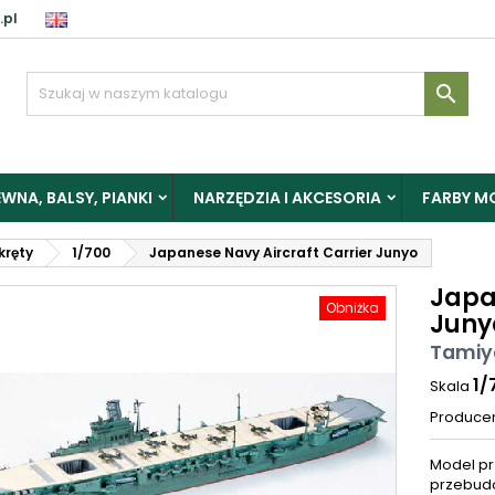
.pl

WNA, BALSY, PIANKI
NARZĘDZIA I AKCESORIA
FARBY M
okręty
1/700
Japanese Navy Aircraft Carrier Junyo
Japa
Obniżka
Juny
Tamiya
1/
Skala
Produce
Model pr
przebudo