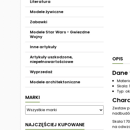
Literatura
Modele żywiczne
Zabawki
Modele Star Wars - Gwiezdne
Wojny
Inne artykuły
Artykuły uszkodzone,
OPIS
niepełnowartościowe
Dane 
Wyprzedaż
Materi
Modele architektoniczne
Skala: 
Typ: ok
MARKI
Chara
Zestaw po
nadbudów
Skala 1:
NAJCZĘŚCIEJ KUPOWANE
na odwzo