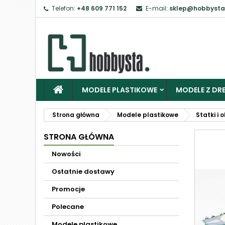
Telefon:
+48 609 771 152
E-mail:
sklep@hobbysta
MODELE PLASTIKOWE
MODELE Z DRE
Strona główna
Modele plastikowe
Statki i 
STRONA GŁÓWNA
Nowości
Ostatnie dostawy
Promocje
Polecane
Modele plastikowe