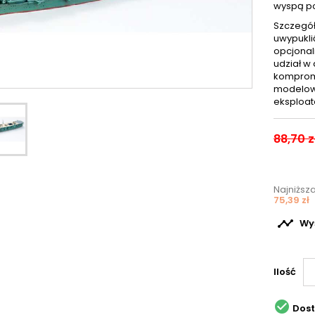
wyspą po
Szczegół
uwypukli
opcjonal
udział w 
kompromi
modelowi
eksploata
88,70 z
Najniższ
75,39 zł

Wyś
Ilość

Dos