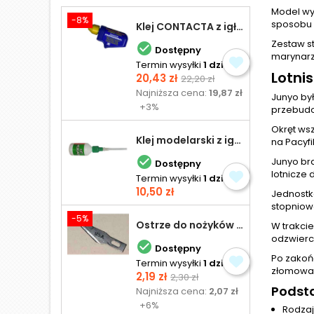
Model wy
-8%
sposobu 
Klej CONTACTA z igłą do plastiku 25,0 g
Zestaw s

Dostępny
marynarz
Termin wysyłki
1 dzień
Lotni
Cena
Cena
20,43 zł
22,20 zł
podstawowa
Najniższa cena:
19,87 zł
Junyo by
+3%
przebudow
Okręt ws
Klej modelarski z igłą 30 ml
na Pacyfi

Junyo br
Dostępny
lotnicze 
Termin wysyłki
1 dzień
Cena
10,50 zł
Jednostk
stopniow
-5%
Ostrze do nożyków Excel
W trakcie
odzwierci

Dostępny
Po zakońc
Termin wysyłki
1 dzień
złomowa
Cena
Cena
2,19 zł
2,30 zł
podstawowa
Podst
Najniższa cena:
2,07 zł
+6%
Rodzaj