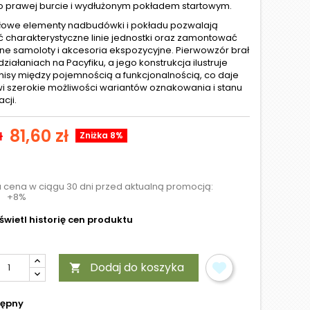
 prawej burcie i wydłużonym pokładem startowym.
owe elementy nadbudówki i pokładu pozwalają
ć charakterystyczne linie jednostki oraz zamontować
ne samoloty i akcesoria ekspozycyjne. Pierwowzór brał
działaniach na Pacyfiku, a jego konstrukcja ilustruje
sy między pojemnością a funkcjonalnością, co daje
 szerokie możliwości wariantów oznakowania i stanu
cji.
81,60 zł
ł
Zniżka 8%
a cena w ciągu 30 dni przed aktualną promocją:
+8%
wietl historię cen produktu
Dodaj do koszyka

tępny