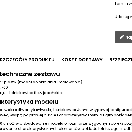
Termin w
Udostępn
Na
SZCZEGÓŁY PRODUKTU
KOSZT DOSTAWY
BEZPIEC
techniczne zestawu
ał: plastik (model do sklejania i malowania)
1:700
ręt – lotniskowiec floty japońskiej
kterystyka modelu
zwala odtworzyć sylwetkę lotniskowca Junyo w typowej konfiguracji 
ek, wyspą po prawej burcie i charakterystycznym, długim pokłade
700 umożliwia zbudowanie modelu o rozmiarze wygodnym do ekspozyc
rowanie charakterystycznych elementów pokładu lotniczego i nadb