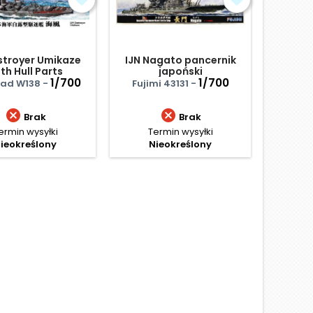
estroyer Umikaze
IJN Nagato pancernik
Ge
th Hull Parts
japoński
Destro
1/700
1/700
Southe
oad W138 -
Fujimi 43131 -
Takom 


Brak
Brak
ermin wysyłki
Termin wysyłki
Termi
ieokreślony
Nieokreślony
Ce
153
Najniżs
D
