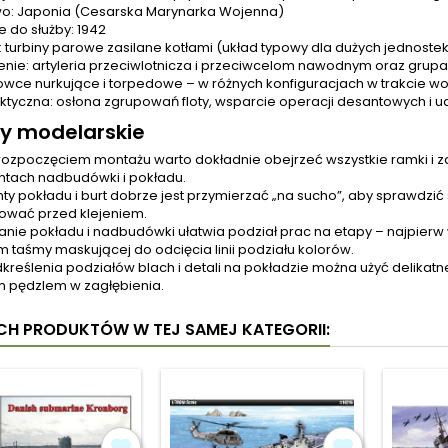
o: Japonia (Cesarska Marynarka Wojenna)
e do służby: 1942
 turbiny parowe zasilane kotłami (układ typowy dla dużych jednostek 
enie: artyleria przeciwlotnicza i przeciwcelom nawodnym oraz grup
ce nurkujące i torpedowe – w różnych konfiguracjach w trakcie wo
aktyczna: osłona zgrupowań floty, wsparcie operacji desantowych i u
y modelarskie
rozpoczęciem montażu warto dokładnie obejrzeć wszystkie ramki i 
tach nadbudówki i pokładu.
ty pokładu i burt dobrze jest przymierzać „na sucho”, aby sprawdzić 
wać przed klejeniem.
nie pokładu i nadbudówki ułatwia podział prac na etapy – najpierw 
m taśmy maskującej do odcięcia linii podziału kolorów.
kreślenia podziałów blach i detali na pokładzie można użyć delikat
m pędzlem w zagłębienia.
YCH PRODUKTÓW W TEJ SAMEJ KATEGORII: