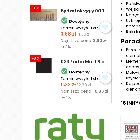
Państw
-8%
Wejści
Pędzel okrągły 000
Napęd:

Uzbroj
Dostępny
bombow
Termin wysyłki
1 dzień
Rola t
Cena
Cena
3,68 zł
4,00 zł
podstawowa
Porad
Najniższa cena:
3,60 zł
+2%
Przed 
elemen
-8%
Elemen
033 Farba Matt Black - olejna
dopaso

Dostępny
Malowa
użycie
Termin wysyłki
1 dzień
Do pod
Cena
Cena
11,32 zł
12,30 zł
cienki
podstawowa
Najniższa cena:
10,86 zł
+4%
16 INN