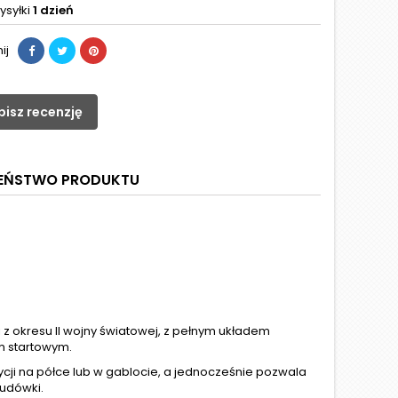
ysyłki
1 dzień
ij
pisz recenzję
ZEŃSTWO PRODUKTU
z okresu II wojny światowej, z pełnym układem
m startowym.
ji na półce lub w gablocie, a jednocześnie pozwala
udówki.