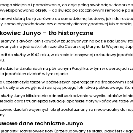
maga sklejenia i pomalowania, co daje pełną swobodę w doborze 
wyeksponowania okrętu – od świeżo po stoczniowym remoncie po i
tanowi dobrą bazę zarówno do samodzielnej budowy, jak i do rozbudo
y, samoloty pokładowe czy elementy dioramy portowej lub morskiej
skowiec Junyo – tło historyczne
ł jednym z dwóch lotniskowców zbudowanych na bazie kadłubów sta
anych na jednostki lotnicze dla Cesarskiej Marynarki Wojennej Japon
zedł do służby w 1942 roku, w okresie intensywnej rozbudowy japońs
ku.
ał udział w działaniach na północnym Pacyfiku, w tym w operacjach 
dla japońskich działań w tym rejonie.
a uczestniczyła także w późniejszych operacjach na środkowym i poł
o traciły przewagę nad rosnącą potęgą lotnictwa pokładowego Sta
 służby Junyo kilkukrotnie odnosił uszkodzenia w wyniku ataków lotn
edlało coraz trudniejszą sytuację japońskiej floty w końcowej fazie w
zeniu działań wojennych okręt został uznany za nieopłacalny do napr
ny.
awowe dane techniczne Junyo
 jednostki: lotniskowiec floty (przebudowany ze statku pasażerskieg