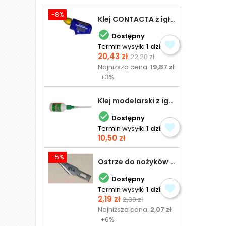
-8%
Klej CONTACTA z igłą do plastiku 25,0 g

Dostępny
Termin wysyłki
1 dzień
Cena
Cena
20,43 zł
22,20 zł
podstawowa
Najniższa cena:
19,87 zł
+3%
Klej modelarski z igłą 30 ml

Dostępny
Termin wysyłki
1 dzień
Cena
10,50 zł
-5%
Ostrze do nożyków Excel

Dostępny
Termin wysyłki
1 dzień
Cena
Cena
2,19 zł
2,30 zł
podstawowa
Najniższa cena:
2,07 zł
+6%