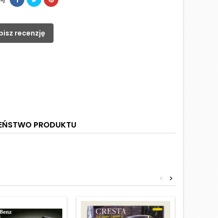
pisz recenzję
ZEŃSTWO PRODUKTU
<
>