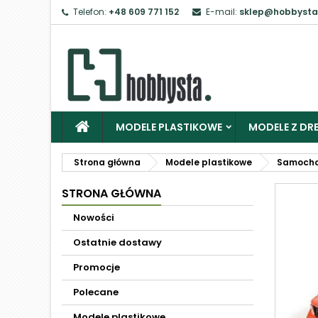
Telefon:
+48 609 771 152
E-mail:
sklep@hobbysta
MODELE PLASTIKOWE
MODELE Z DRE
Strona główna
Modele plastikowe
Samoch
STRONA GŁÓWNA
Nowości
Ostatnie dostawy
Promocje
Polecane
Modele plastikowe