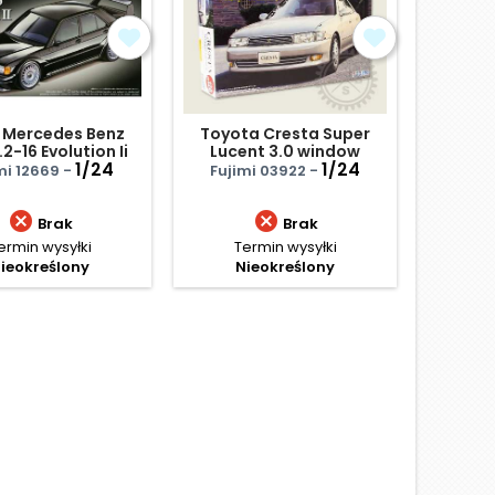
 Mercedes Benz
Toyota Cresta Super
Mazd
2-16 Evolution Ii
Lucent 3.0 window
1968 
1/24
masking seal
1/24
Rout
mi 12669 -
Fujimi 03922 -
Haseg


Brak
Brak
ermin wysyłki
Termin wysyłki
Te
ieokreślony
Nieokreślony
N