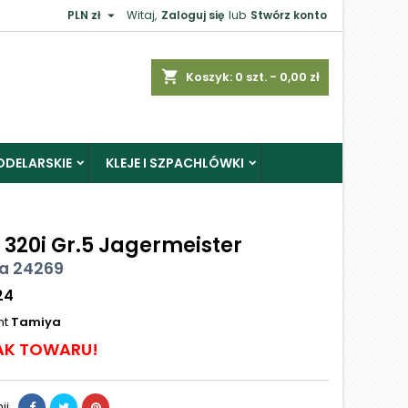

PLN zł
Witaj,
Zaloguj się
lub
Stwórz konto
shopping_cart
Koszyk:
0
szt. - 0,00 zł
ODELARSKIE
KLEJE I SZPACHLÓWKI
320i Gr.5 Jagermeister
a 24269
24
nt
Tamiya
AK TOWARU!
ij