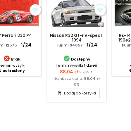
7 Ferrari 330 P4
Nissan R32 Gt-r V-spec Ii
Rs-14
1994
190e2.
1/24
1/24
imi 12575 -
Fujimi 04657 -
Fuji


Brak
Dostępny
Termin wysyłki
Termin wysyłki
1 dzień
T
Nieokreślony
N
Cena
Cena
88,04 zł
95,69 zł
Najniższa cena:
88,04 zł
podstawowa
0%
Dodaj do koszyka
