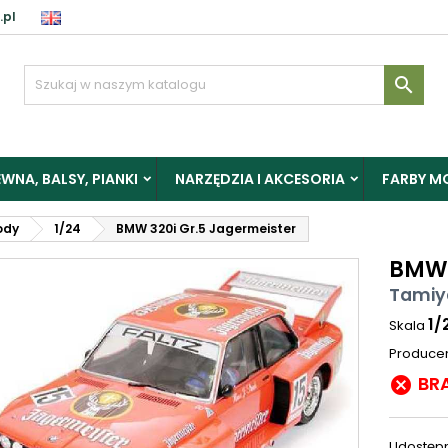
.pl

WNA, BALSY, PIANKI
NARZĘDZIA I AKCESORIA
FARBY M
ody
1/24
BMW 320i Gr.5 Jagermeister
BMW 
Tamiy
1/
Skala
Produce
BR

Udostępn