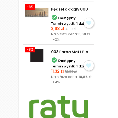
-8%
Pędzel okrągły 000

Dostępny
Termin wysyłki
1 dzień
Cena
Cena
3,68 zł
4,00 zł
podstawowa
Najniższa cena:
3,60 zł
+2%
-8%
033 Farba Matt Black - olejna

Dostępny
Termin wysyłki
1 dzień
Cena
Cena
11,32 zł
12,30 zł
podstawowa
Najniższa cena:
10,86 zł
+4%