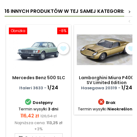
16 INNYCH PRODUKTÓW W TEJ SAMEJ KATEGORII:
>
<
Obniżka
-8%
Mercedes Benz 500 SLC
Lamborghini Miura P400
SV Limited Edition
1/24
1/24
Italeri 3633 -
Hasegawa 20319 -


Dostępny
Brak
Termin wysyłki
3 dni
Termin wysyłki
Nieokreślony
Cena
Cena
116,42 zł
126,54 zł
Najniższa cena:
113,25 zł
podstawowa
+3%