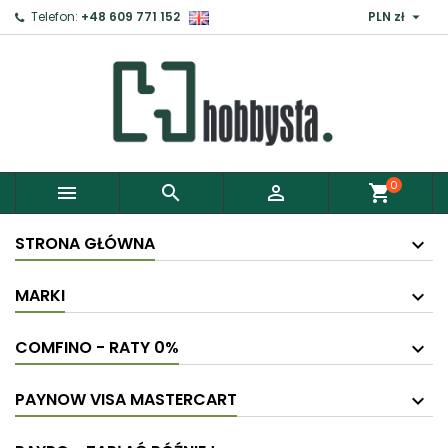

Telefon:
+48 609 771 152
PLN zł
0



shopping_cart
STRONA GŁÓWNA
MARKI
COMFINO - RATY 0%
PAYNOW VISA MASTERCART