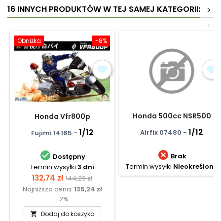
16 INNYCH PRODUKTÓW W TEJ SAMEJ KATEGORII:
>
<
Obniżka
-8%
Honda 500cc NSR500
Honda Vfr800p
1/12
1/12
Airfix 07480 -
Fujimi 14165 -


Brak
Dostępny
Termin wysyłki
Nieokreślony
Termin wysyłki
3 dni
Cena
Cena
132,74 zł
144,29 zł
Najniższa cena:
135,24 zł
podstawowa
-2%
Dodaj do koszyka
