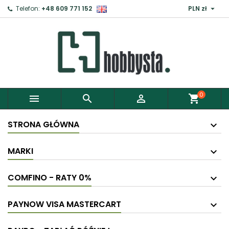

Telefon:
+48 609 771 152
PLN zł
0



shopping_cart
STRONA GŁÓWNA
MARKI
COMFINO - RATY 0%
PAYNOW VISA MASTERCART