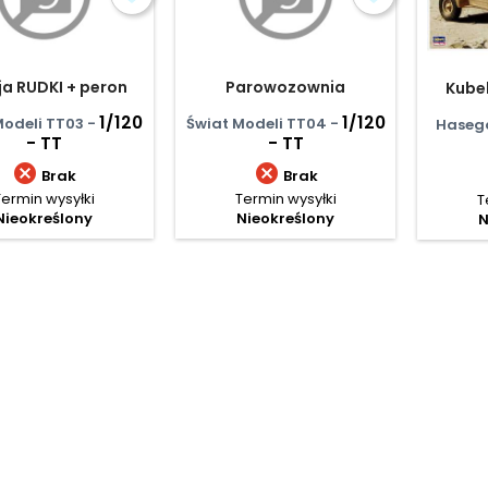
ja RUDKI + peron
Parowozownia
Kube
1/120
1/120
Modeli TT03 -
Świat Modeli TT04 -
Haseg
- TT
- TT


Brak
Brak
Termin wysyłki
Termin wysyłki
T
Nieokreślony
Nieokreślony
N