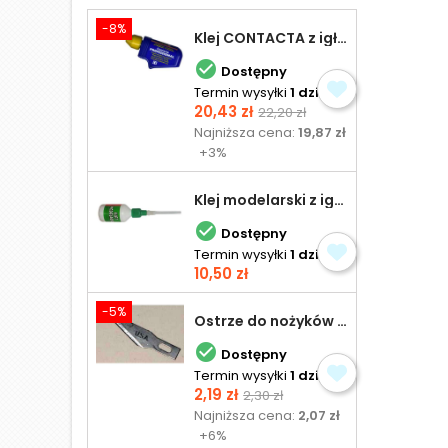
-8%
Klej CONTACTA z igłą do plastiku 25,0 g

Dostępny
Termin wysyłki
1 dzień
Cena
Cena
20,43 zł
22,20 zł
podstawowa
Najniższa cena:
19,87 zł
+3%
Klej modelarski z igłą 30 ml

Dostępny
Termin wysyłki
1 dzień
Cena
10,50 zł
-5%
Ostrze do nożyków Excel

Dostępny
Termin wysyłki
1 dzień
Cena
Cena
2,19 zł
2,30 zł
podstawowa
Najniższa cena:
2,07 zł
+6%