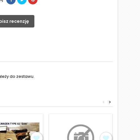
pisz recenzję
ależy do zestawu.
<
>