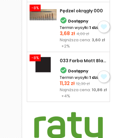
-8%
Pędzel okrągły 000

Dostępny
Termin wysyłki
1 dzień
Cena
Cena
3,68 zł
4,00 zł
podstawowa
Najniższa cena:
3,60 zł
+2%
-8%
033 Farba Matt Black - olejna

Dostępny
Termin wysyłki
1 dzień
Cena
Cena
11,32 zł
12,30 zł
podstawowa
Najniższa cena:
10,86 zł
+4%