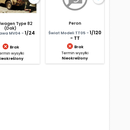
Peron
lwagen Type 82
Kubel
(Dak)
1/120
1/24
Świat Modeli TT05 -
awa MV04 -
Haseg
- TT


Brak
Brak
Termin wysyłki
ermin wysyłki
Te
Nieokreślony
ieokreślony
N