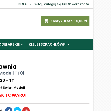

PLN zł
Witaj,
Zaloguj się
lub
Stwórz konto
shopping_cart
Koszyk:
0
szt. - 0,00 zł
ODELARSKIE
KLEJE I SZPACHLÓWKI
awnia
Modeli TT01
120 - TT
nt
Świat Modeli
AK TOWARU!
ij