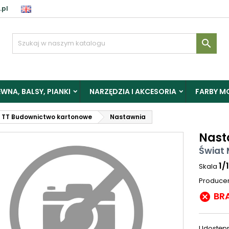
.pl

WNA, BALSY, PIANKI
NARZĘDZIA I AKCESORIA
FARBY M
TT Budownictwo kartonowe
Nastawnia
Nast
Świat 
1/
Skala
Produce
BR

Udostępn