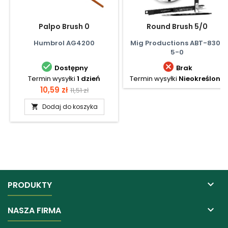
Palpo Brush 0
Round Brush 5/0
Humbrol AG4200
Mig Productions ABT-830-
5-0


Dostępny
Brak
Termin wysyłki
1 dzień
Termin wysyłki
Nieokreślony
Cena
Cena
10,59 zł
11,51 zł
podstawowa
Dodaj do koszyka


PRODUKTY

NASZA FIRMA