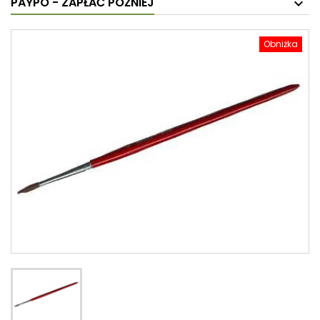
PAYPO - ZAPŁAĆ PÓŹNIEJ
Obniżka