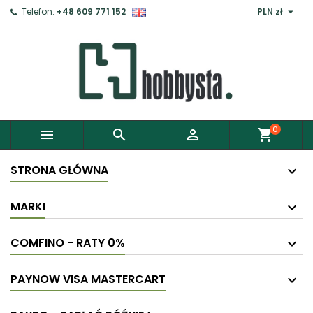

Telefon:
+48 609 771 152
PLN zł
0



shopping_cart
STRONA GŁÓWNA
MARKI
COMFINO - RATY 0%
PAYNOW VISA MASTERCART