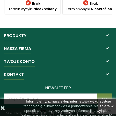


Brak
Brak
Termin wysyłki
Nieokreślony
Termin wysyłki
Nieokreślony

PRODUKTY

NASZA FIRMA

TWOJE KONTO

KONTAKT
NEWSLETTER
Informujemy, iż nasz sklep internetowy wykorzystuje
technologię plików cookies a jednocześnie nie zbiera w
sposób automatyczny żadnych informacji, z wyjątkiem
© Copyright 2026 Sklep modelarski Hobbysta. All Rights Reserved.
informacji zawartych w tych plikach (tzw. „ciasteczkach”).