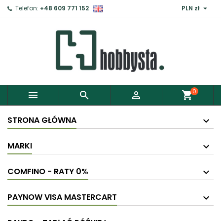

Telefon:
+48 609 771 152
PLN zł
0



shopping_cart
STRONA GŁÓWNA
MARKI
COMFINO - RATY 0%
PAYNOW VISA MASTERCART