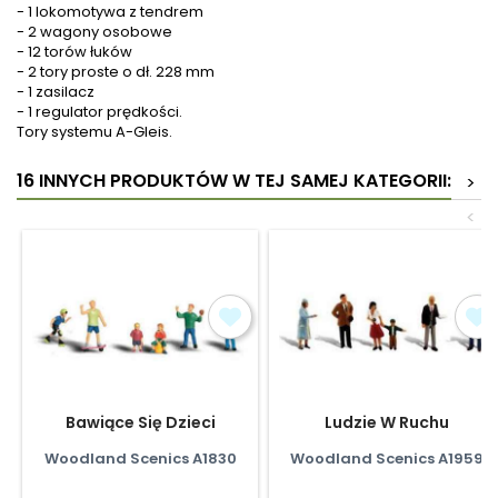
- 1 lokomotywa z tendrem
- 2 wagony osobowe
- 12 torów łuków
- 2 tory proste o dł. 228 mm
- 1 zasilacz
- 1 regulator prędkości.
Tory systemu A-Gleis.
16 INNYCH PRODUKTÓW W TEJ SAMEJ KATEGORII:
>
<
Bawiące Się Dzieci
Ludzie W Ruchu
Woodland Scenics A1830
Woodland Scenics A1959