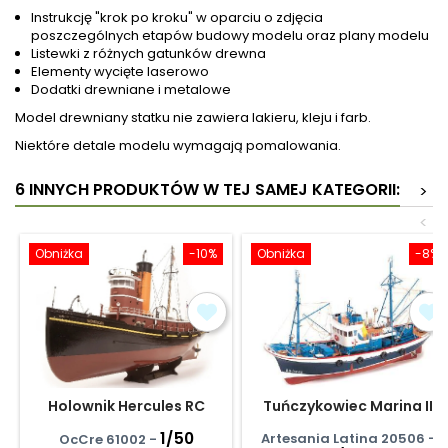
Instrukcję "krok po kroku" w oparciu o zdjęcia
poszczególnych etapów budowy modelu oraz plany modelu
Listewki z różnych gatunków drewna
Elementy wycięte laserowo
Dodatki drewniane i metalowe
Model drewniany statku nie zawiera lakieru, kleju i farb.
Niektóre detale modelu wymagają pomalowania.
6 INNYCH PRODUKTÓW W TEJ SAMEJ KATEGORII:
>
<
Obniżka
-10%
Obniżka
-8%
Holownik Hercules RC
Tuńczykowiec Marina II
1/50
Artesania Latina 20506 -
OcCre 61002 -