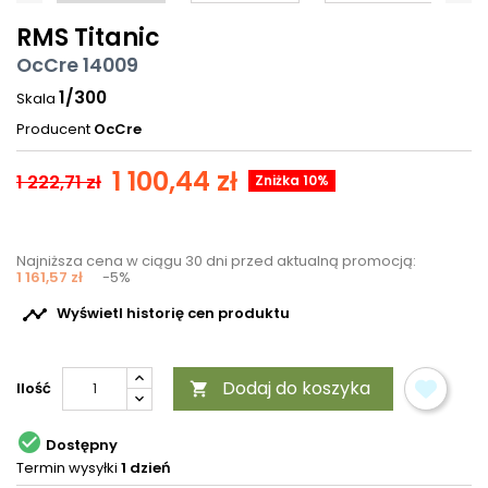
RMS Titanic
OcCre 14009
1/300
Skala
Producent
OcCre
1 100,44 zł
1 222,71 zł
Zniżka 10%
Najniższa cena w ciągu 30 dni przed aktualną promocją:
1 161,57 zł
-5%

Wyświetl historię cen produktu
Dodaj do koszyka
Ilość


Dostępny
Termin wysyłki
1 dzień