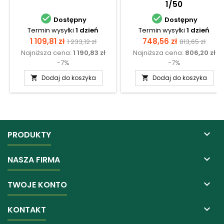
1/50


Dostępny
Dostępny
Termin wysyłki
1 dzień
Termin wysyłki
1 dzień
Cena
Cena
Cena
Cena
1 109,81 zł
748,56 zł
1 233,12 zł
813,65 zł
Najniższa cena:
1 190,83 zł
Najniższa cena:
806,20 zł
podstawowa
podstawow
-7%
-7%
Dodaj do koszyka
Dodaj do koszyka



PRODUKTY

NASZA FIRMA

TWOJE KONTO

KONTAKT