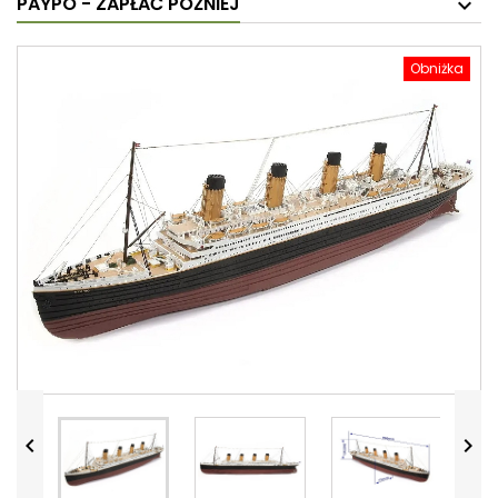
PAYPO - ZAPŁAĆ PÓŹNIEJ
Obniżka

