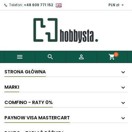

Telefon:
+48 609 771 152
PLN zł
0



shopping_cart
STRONA GŁÓWNA
MARKI
COMFINO - RATY 0%
PAYNOW VISA MASTERCART