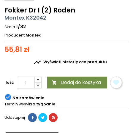
Fokker Dr I (2) Roden
Montex K32042
1/32
Skala
Producent
Montex
55,81 zł

Wyświetl historię cen produktu
Dodaj do koszyka
Ilość


Na zamówienie
Termin wysyłki
2 tygodnie
Udostępnij