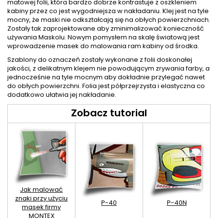
matowej folii, która bardzo dobrze kontrastuje z oszkleniem
kabiny przez co jest wygodniejsza w nakładaniu. Klej jest na tyle
mocny, że maski nie odkształcają się na obłych powierzchniach.
Zostały tak zaprojektowane aby zminimalizować konieczność
używania Maskolu. Nowym pomysłem na skalę światową jest
wprowadzenie masek do malowania ram kabiny od środka.
Szablony do oznaczeń zostały wykonane z folii doskonałej
jakości, z delikatnym klejem nie powodującym zrywania farby, a
jednocześnie na tyle mocnym aby dokładnie przylegać nawet
do obłych powierzchni. Folia jest półprzejrzysta i elastyczna co
dodatkowo ułatwia jej nakładanie.
Zobacz tutorial
Jak malować
znaki przy użyciu
P-40
P-40N
masek firmy
MONTEX