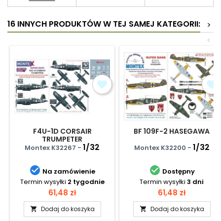
16 INNYCH PRODUKTÓW W TEJ SAMEJ KATEGORII:
>
<
F4U-1D CORSAIR
BF 109F-2 HASEGAWA
TRUMPETER
1/32
1/32
Montex K32267 -
Montex K32200 -


Na zamówienie
Dostępny
Termin wysyłki
2 tygodnie
Termin wysyłki
3 dni
Cena
Cena
61,48 zł
61,48 zł
Dodaj do koszyka
Dodaj do koszyka

