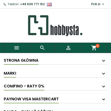

Telefon:
+48 609 771 152
PLN zł
0



shopping_cart
STRONA GŁÓWNA
MARKI
COMFINO - RATY 0%
PAYNOW VISA MASTERCART