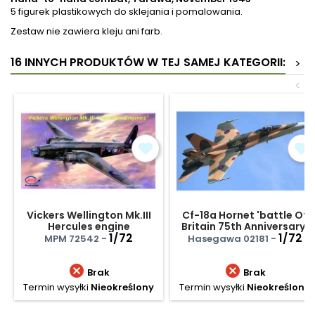
5 figurek plastikowych do sklejania i pomalowania.
Zestaw nie zawiera kleju ani farb.
16 INNYCH PRODUKTÓW W TEJ SAMEJ KATEGORII:
>
<
Vickers Wellington Mk.III
Cf-18a Hornet 'battle Of
Hercules engine
Britain 75th Anniversary'
1/72
1/72
MPM 72542 -
Hasegawa 02181 -


Brak
Brak
Termin wysyłki
Nieokreślony
Termin wysyłki
Nieokreślony