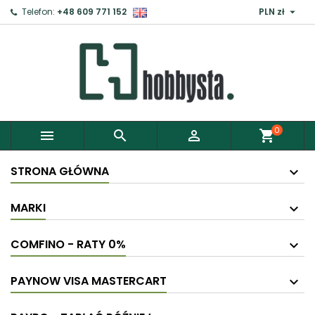

Telefon:
+48 609 771 152
PLN zł
0



shopping_cart
STRONA GŁÓWNA
MARKI
COMFINO - RATY 0%
PAYNOW VISA MASTERCART