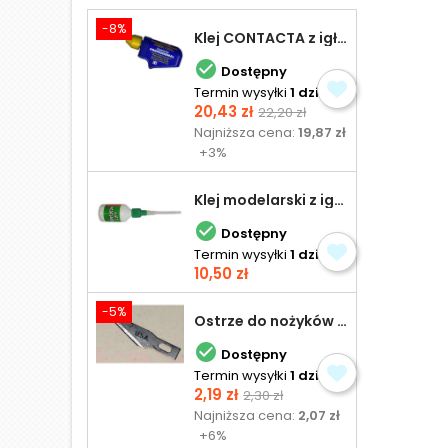
-8%
Klej CONTACTA z igłą do plastiku 25,0 g

Dostępny
Termin wysyłki
1 dzień
Cena
Cena
20,43 zł
22,20 zł
podstawowa
Najniższa cena:
19,87 zł
+3%
Klej modelarski z igłą 30 ml

Dostępny
Termin wysyłki
1 dzień
Cena
10,50 zł
-5%
Ostrze do nożyków Excel

Dostępny
Termin wysyłki
1 dzień
Cena
Cena
2,19 zł
2,30 zł
podstawowa
Najniższa cena:
2,07 zł
+6%