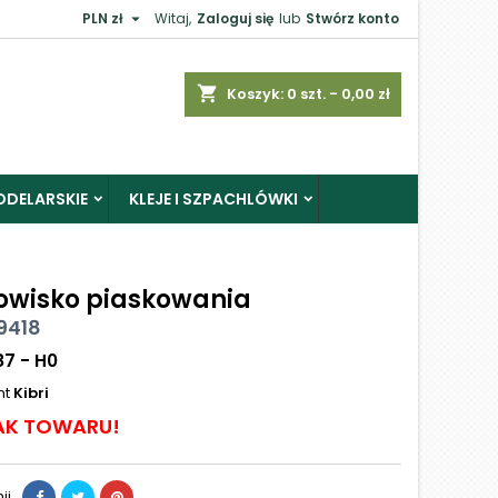

PLN zł
Witaj,
Zaloguj się
lub
Stwórz konto
shopping_cart
Koszyk:
0
szt. - 0,00 zł
ODELARSKIE
KLEJE I SZPACHLÓWKI
owisko piaskowania
59418
87 - H0
nt
Kibri
AK TOWARU!
ij