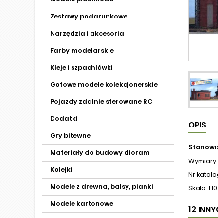
Zestawy podarunkowe
Narzędzia i akcesoria
Farby modelarskie
Kleje i szpachlówki
Gotowe modele kolekcjonerskie
Pojazdy zdalnie sterowane RC
Dodatki
OPIS
Gry bitewne
Stanowi
Materiały do budowy dioram
Wymiary: 
Kolejki
Nr katal
Modele z drewna, balsy, pianki
Skala: H0 
Modele kartonowe
12 INN