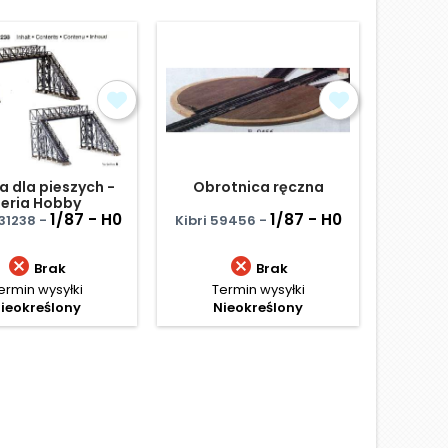
a dla pieszych -
Obrotnica ręczna
Dź
eria Hobby
1/87 - H0
1/87 - H0
131238 -
Kibri 59456 -
Mehano


Brak
Brak
ermin wysyłki
Termin wysyłki
Te
ieokreślony
Nieokreślony
N