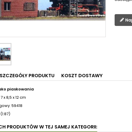
Na
SZCZEGÓŁY PRODUKTU
KOSZT DOSTAWY
sko piaskowania
7 x 8,5 x 12 cm
ogowy: 59418
(1:87)
YCH PRODUKTÓW W TEJ SAMEJ KATEGORII: