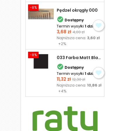
-8%
Pędzel okrągły 000

Dostępny
Termin wysyłki
1 dzień
Cena
Cena
3,68 zł
4,00 zł
podstawowa
Najniższa cena:
3,60 zł
+2%
-8%
033 Farba Matt Black - olejna

Dostępny
Termin wysyłki
1 dzień
Cena
Cena
11,32 zł
12,30 zł
podstawowa
Najniższa cena:
10,86 zł
+4%