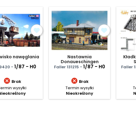
wisko nawęglania
Nastawnia
Kładk
Donaueschingen
S
1/87 - H0
1/87 - H0
 9420 -
Faller 131215 -
Faller 


Brak
Brak
Termin wysyłki
Termin wysyłki
T
Nieokreślony
Nieokreślony
N