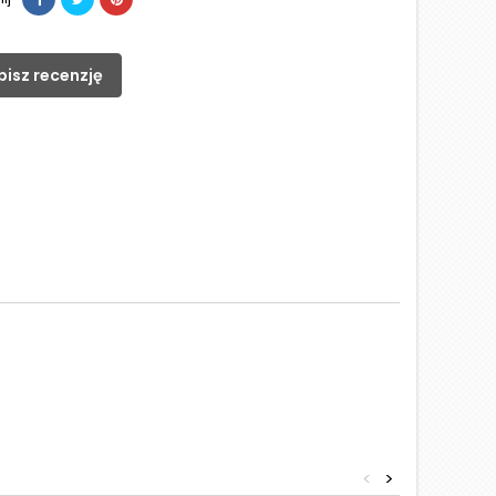
pisz recenzję
<
>