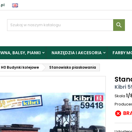
.pl

WNA, BALSY, PIANKI
NARZĘDZIA I AKCESORIA
FARBY M
H0 Budynki kolejowe
Stanowisko piaskowania
Stan
Kibri 
1/
Skala
Produce
BR

Udostępn