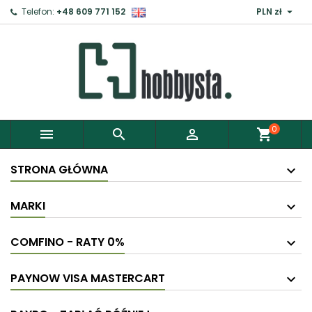

Telefon:
+48 609 771 152
PLN zł
0



shopping_cart
STRONA GŁÓWNA
MARKI
COMFINO - RATY 0%
PAYNOW VISA MASTERCART