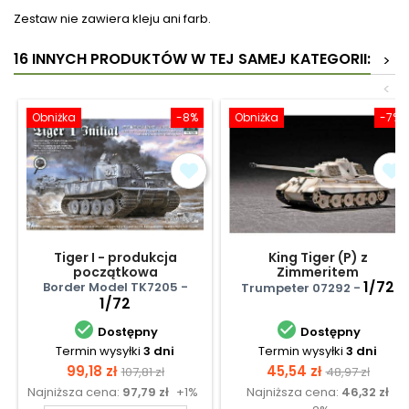
Zestaw nie zawiera kleju ani farb.
16 INNYCH PRODUKTÓW W TEJ SAMEJ KATEGORII:
>
<
Obniżka
-8%
Obniżka
-7%
Tiger I - produkcja
King Tiger (P) z
początkowa
Zimmeritem
1/72
Border Model TK7205 -
Trumpeter 07292 -
1/72


Dostępny
Dostępny
Termin wysyłki
3 dni
Termin wysyłki
3 dni
Cena
Cena
Cena
Cena
99,18 zł
45,54 zł
107,81 zł
48,97 zł
Najniższa cena:
97,79 zł
+1%
Najniższa cena:
46,32 zł
podstawowa
podstawow