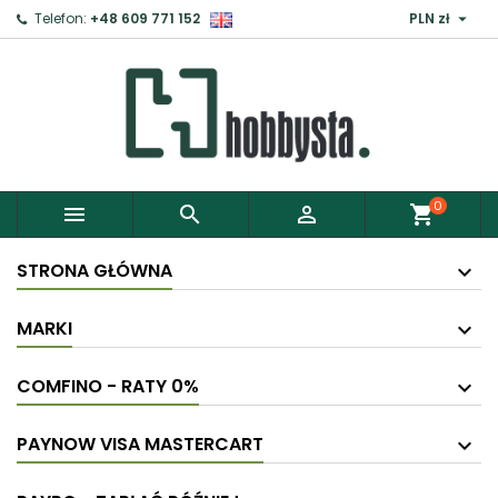

Telefon:
+48 609 771 152
PLN zł
0



shopping_cart
STRONA GŁÓWNA
MARKI
COMFINO - RATY 0%
PAYNOW VISA MASTERCART