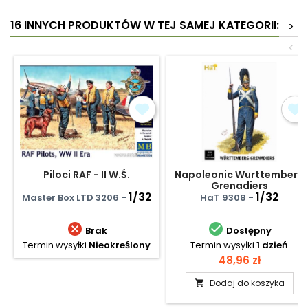
16 INNYCH PRODUKTÓW W TEJ SAMEJ KATEGORII:
>
<
Piloci RAF - II W.Ś.
Napoleonic Wurttemberg
Grenadiers
1/32
1/32
Master Box LTD 3206 -
HaT 9308 -


Brak
Dostępny
Termin wysyłki
Nieokreślony
Termin wysyłki
1 dzień
Cena
48,96 zł
Dodaj do koszyka
