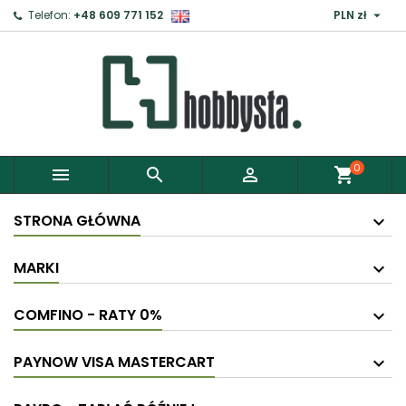

Telefon:
+48 609 771 152
PLN zł
0



shopping_cart
STRONA GŁÓWNA
MARKI
COMFINO - RATY 0%
PAYNOW VISA MASTERCART