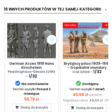
16 INNYCH PRODUKTÓW W TEJ SAMEJ KATEGORII:
>
<
Obniżka
-8%
German Acces 1918 Hans
Brytyjscy piloci 1939-1943
Kirschstein
- tropikalne mundury
1/32
Peddinghaus-Decals 32183
ICM 32106 -
1/32
-


Na zamówienie
Dostępny
Termin wysyłki
Ponad 2
Termin wysyłki
1 dzień
miesiące
Cena
Cena
49,68 zł
54,00 zł
Cena
58,79 zł
Najniższa cena:
49,59 zł
0%
podstawow
Dodaj do koszyka

Dodaj do koszyka
