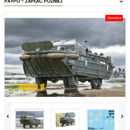
PAYPO - ZAPŁAĆ PÓŹNIEJ
Obniżka

