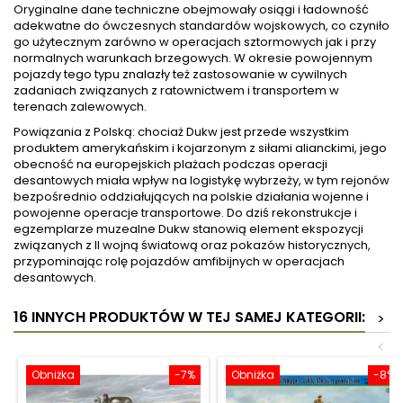
Oryginalne dane techniczne obejmowały osiągi i ładowność
adekwatne do ówczesnych standardów wojskowych, co czyniło
go użytecznym zarówno w operacjach sztormowych jak i przy
normalnych warunkach brzegowych. W okresie powojennym
pojazdy tego typu znalazły też zastosowanie w cywilnych
zadaniach związanych z ratownictwem i transportem w
terenach zalewowych.
Powiązania z Polską: chociaż Dukw jest przede wszystkim
produktem amerykańskim i kojarzonym z siłami alianckimi, jego
obecność na europejskich plażach podczas operacji
desantowych miała wpływ na logistykę wybrzeży, w tym rejonów
bezpośrednio oddziałujących na polskie działania wojenne i
powojenne operacje transportowe. Do dziś rekonstrukcje i
egzemplarze muzealne Dukw stanowią element ekspozycji
związanych z II wojną światową oraz pokazów historycznych,
przypominając rolę pojazdów amfibijnych w operacjach
desantowych.
16 INNYCH PRODUKTÓW W TEJ SAMEJ KATEGORII:
>
<
Obniżka
-7%
Obniżka
-8%