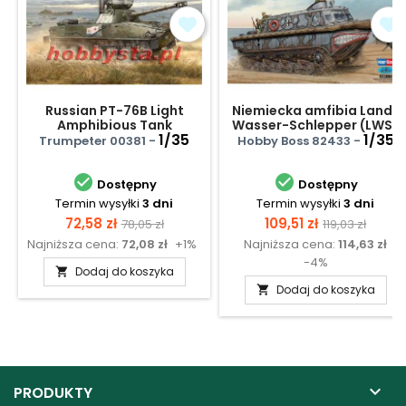
Russian PT-76B Light
Niemiecka amfibia Land-
Amphibious Tank
Wasser-Schlepper (LWS)
1/35
Medium production
1/35
Trumpeter 00381 -
Hobby Boss 82433 -


Dostępny
Dostępny
Termin wysyłki
3 dni
Termin wysyłki
3 dni
Cena
Cena
Cena
Cena
72,58 zł
109,51 zł
78,05 zł
119,03 zł
Najniższa cena:
72,08 zł
+1%
Najniższa cena:
114,63 zł
podstawowa
podstawow
-4%
Dodaj do koszyka

Dodaj do koszyka


PRODUKTY