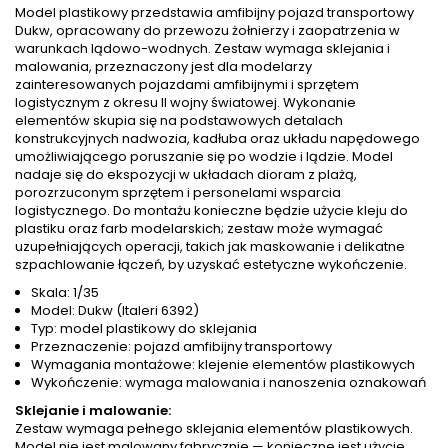
Model plastikowy przedstawia amfibijny pojazd transportowy
Dukw, opracowany do przewozu żołnierzy i zaopatrzenia w
warunkach lądowo-wodnych. Zestaw wymaga sklejania i
malowania, przeznaczony jest dla modelarzy
zainteresowanych pojazdami amfibijnymi i sprzętem
logistycznym z okresu II wojny światowej. Wykonanie
elementów skupia się na podstawowych detalach
konstrukcyjnych nadwozia, kadłuba oraz układu napędowego
umożliwiającego poruszanie się po wodzie i lądzie. Model
nadaje się do ekspozycji w układach dioram z plażą,
porozrzuconym sprzętem i personelami wsparcia
logistycznego. Do montażu konieczne będzie użycie kleju do
plastiku oraz farb modelarskich; zestaw może wymagać
uzupełniających operacji, takich jak maskowanie i delikatne
szpachlowanie łączeń, by uzyskać estetyczne wykończenie.
Skala: 1/35
Model: Dukw (Italeri 6392)
Typ: model plastikowy do sklejania
Przeznaczenie: pojazd amfibijny transportowy
Wymagania montażowe: klejenie elementów plastikowych
Wykończenie: wymaga malowania i nanoszenia oznakowań
Sklejanie i malowanie:
Zestaw wymaga pełnego sklejania elementów plastikowych.
Model nie jest malowany fabrycznie — konieczne jest użycie