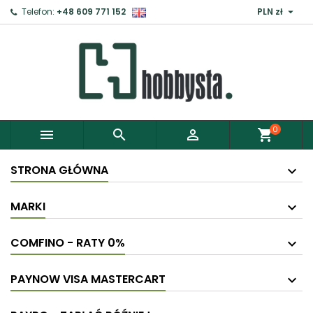

Telefon:
+48 609 771 152
PLN zł
0



shopping_cart
STRONA GŁÓWNA
MARKI
COMFINO - RATY 0%
PAYNOW VISA MASTERCART