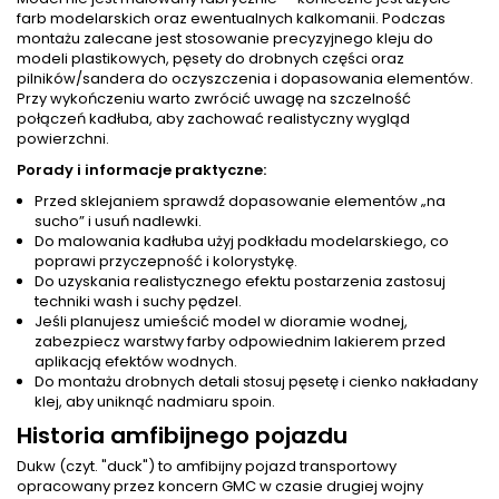
farb modelarskich oraz ewentualnych kalkomanii. Podczas
montażu zalecane jest stosowanie precyzyjnego kleju do
modeli plastikowych, pęsety do drobnych części oraz
pilników/sandera do oczyszczenia i dopasowania elementów.
Przy wykończeniu warto zwrócić uwagę na szczelność
połączeń kadłuba, aby zachować realistyczny wygląd
powierzchni.
Porady i informacje praktyczne:
Przed sklejaniem sprawdź dopasowanie elementów „na
sucho” i usuń nadlewki.
Do malowania kadłuba użyj podkładu modelarskiego, co
poprawi przyczepność i kolorystykę.
Do uzyskania realistycznego efektu postarzenia zastosuj
techniki wash i suchy pędzel.
Jeśli planujesz umieścić model w dioramie wodnej,
zabezpiecz warstwy farby odpowiednim lakierem przed
aplikacją efektów wodnych.
Do montażu drobnych detali stosuj pęsetę i cienko nakładany
klej, aby uniknąć nadmiaru spoin.
Historia amfibijnego pojazdu
Dukw (czyt. "duck") to amfibijny pojazd transportowy
opracowany przez koncern GMC w czasie drugiej wojny