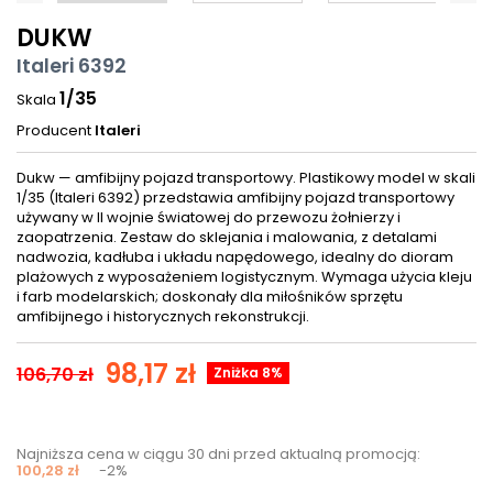
DUKW
Italeri 6392
1/35
Skala
Producent
Italeri
Dukw — amfibijny pojazd transportowy. Plastikowy model w skali
1/35 (Italeri 6392) przedstawia amfibijny pojazd transportowy
używany w II wojnie światowej do przewozu żołnierzy i
zaopatrzenia. Zestaw do sklejania i malowania, z detalami
nadwozia, kadłuba i układu napędowego, idealny do dioram
plażowych z wyposażeniem logistycznym. Wymaga użycia kleju
i farb modelarskich; doskonały dla miłośników sprzętu
amfibijnego i historycznych rekonstrukcji.
98,17 zł
106,70 zł
Zniżka 8%
Najniższa cena w ciągu 30 dni przed aktualną promocją:
100,28 zł
-2%