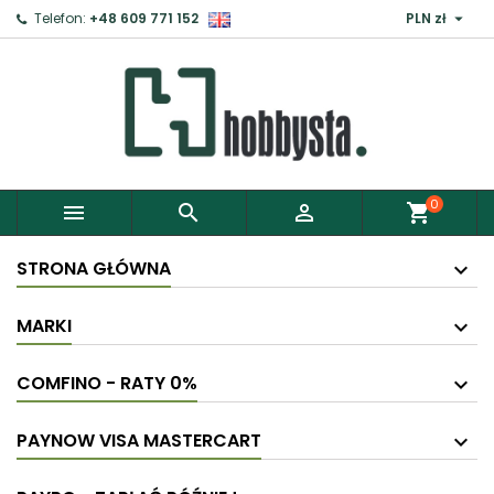

Telefon:
+48 609 771 152
PLN zł
0



shopping_cart
STRONA GŁÓWNA
MARKI
COMFINO - RATY 0%
PAYNOW VISA MASTERCART