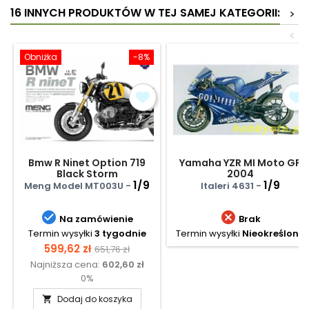
16 INNYCH PRODUKTÓW W TEJ SAMEJ KATEGORII:
>
<
Obniżka
-8%
Bmw R Ninet Option 719
Yamaha YZR MI Moto GP
Black Storm
2004
Metallic/Vintage
1/9
1/9
Meng Model MT003U -
Italeri 4631 -


Na zamówienie
Brak
Termin wysyłki
3 tygodnie
Termin wysyłki
Nieokreślony
Cena
Cena
599,62 zł
651,76 zł
Najniższa cena:
602,60 zł
podstawowa
0%
Dodaj do koszyka
